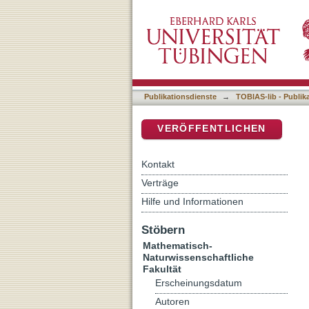
Improving Business Proce
DSpace Repositorium (Manakin b
Publikationsdienste
→
TOBIAS-lib - Publik
VERÖFFENTLICHEN
Kontakt
Verträge
Hilfe und Informationen
Stöbern
Mathematisch-
Naturwissenschaftliche
Fakultät
Erscheinungsdatum
Autoren