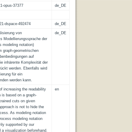
:21-opus-37377
de_DE
z:21-dspace-492474
de_DE
lisierung von
de_DE
ls Modellierungssprache der
 modeling notation)
em graph-geometrischen
Nebenbedingungen auf
e inhärente Komplexität der
rückt werden. Ebenfalls wird
ierung für ein
nden werden kann.
f increasing the readability
en
h is based on a graph-
trained cuts on given
approach is not to hide the
ocess. As modeling notation
rocess modeling notation
rily supported by our
 a visualization beforehand.