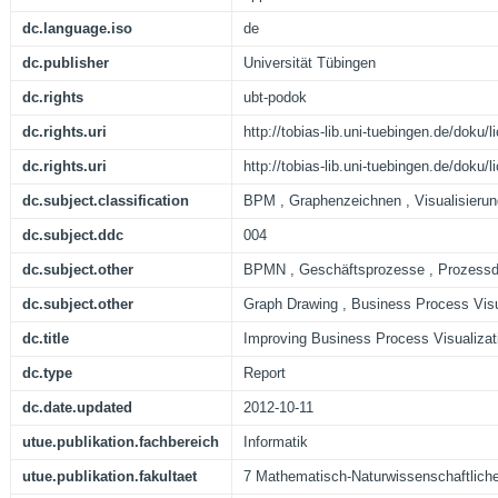
dc.language.iso
de
dc.publisher
Universität Tübingen
dc.rights
ubt-podok
dc.rights.uri
http://tobias-lib.uni-tuebingen.de/doku
dc.rights.uri
http://tobias-lib.uni-tuebingen.de/doku
dc.subject.classification
BPM , Graphenzeichnen , Visualisierun
dc.subject.ddc
004
dc.subject.other
BPMN , Geschäftsprozesse , Prozessd
dc.subject.other
Graph Drawing , Business Process Visu
dc.title
Improving Business Process Visualizat
dc.type
Report
dc.date.updated
2012-10-11
utue.publikation.fachbereich
Informatik
utue.publikation.fakultaet
7 Mathematisch-Naturwissenschaftliche