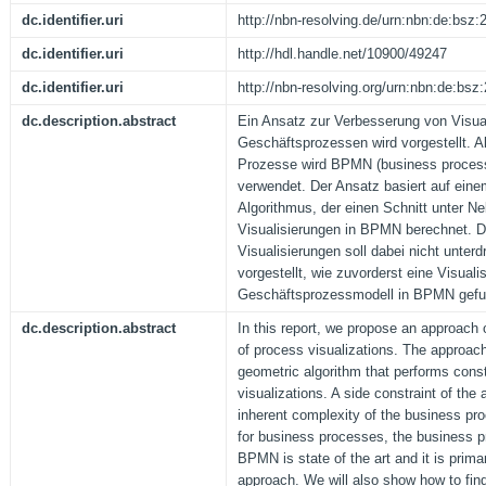
dc.identifier.uri
http://nbn-resolving.de/urn:nbn:de:bsz
dc.identifier.uri
http://hdl.handle.net/10900/49247
dc.identifier.uri
http://nbn-resolving.org/urn:nbn:de:bs
dc.description.abstract
Ein Ansatz zur Verbesserung von Visua
Geschäftsprozessen wird vorgestellt. A
Prozesse wird BPMN (business process
verwendet. Der Ansatz basiert auf ein
Algorithmus, der einen Schnitt unter 
Visualisierungen in BPMN berechnet. Di
Visualisierungen soll dabei nicht unterd
vorgestellt, wie zuvorderst eine Visualis
Geschäftsprozessmodell in BPMN gefu
dc.description.abstract
In this report, we propose an approach o
of process visualizations. The approac
geometric algorithm that performs cons
visualizations. A side constraint of the 
inherent complexity of the business pr
for business processes, the business p
BPMN is state of the art and it is prima
approach. We will also show how to find