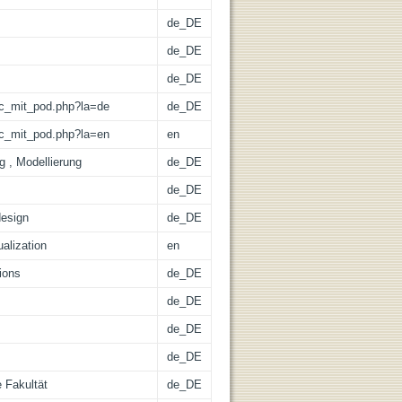
de_DE
de_DE
de_DE
/lic_mit_pod.php?la=de
de_DE
/lic_mit_pod.php?la=en
en
g , Modellierung
de_DE
de_DE
esign
de_DE
alization
en
ions
de_DE
de_DE
de_DE
de_DE
 Fakultät
de_DE