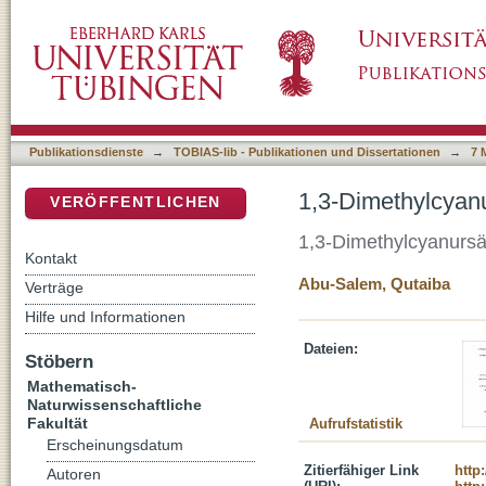
1,3-Dimethylcyanuric Acid Derivatives
DSpace Repositorium (Manakin basiert)
Publikationsdienste
→
TOBIAS-lib - Publikationen und Dissertationen
→
7 
1,3-Dimethylcyanu
VERÖFFENTLICHEN
1,3-Dimethylcyanursä
Kontakt
Abu-Salem, Qutaiba
Verträge
Hilfe und Informationen
Dateien:
Stöbern
Mathematisch-
Naturwissenschaftliche
Fakultät
Aufrufstatistik
Erscheinungsdatum
Zitierfähiger Link
http
Autoren