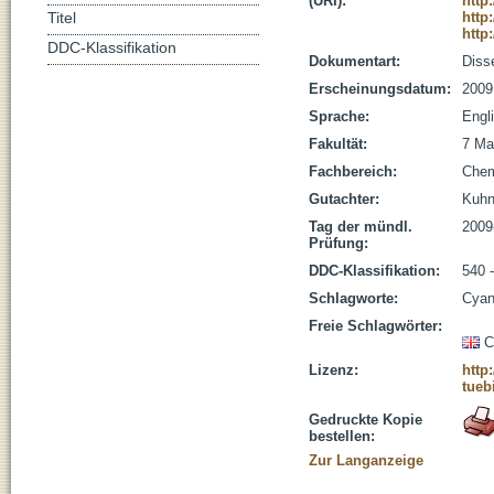
(URI):
http
http
Titel
http
DDC-Klassifikation
Dokumentart:
Disse
Erscheinungsdatum:
2009
Sprache:
Engl
Fakultät:
7 Ma
Fachbereich:
Che
Gutachter:
Kuhn,
Tag der mündl.
2009
Prüfung:
DDC-Klassifikation:
540 
Schlagworte:
Cyan
Freie Schlagwörter:
C
Lizenz:
http
tueb
Gedruckte Kopie
bestellen:
Zur Langanzeige