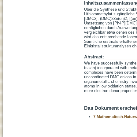
Inhaltszusammenfassun
Über die Synthese und Strukt
Lithiommethylat zugängliche
[DMC2], (DMC)2Zn(en)2, [(en
Umsetzung von [Ph4P][DMC] 
ermöglichen durch Auswertun
vergleichbar etwa denen des 
wird das entsprechende Ionenp
Sämtliche erstmals erhalten
Einkristallstrukturanalysen cha
Abstract:
We have successfully synthesi
triazin) incorporated with meta
complexes have been determin
uncoordinated DMC anions in a
organometallic chemistry invo
atoms in low oxidation state
more electron-donor properties
Das Dokument erschein
7 Mathematisch-Naturwi