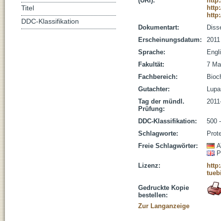
(URI):
http
http
Titel
http
DDC-Klassifikation
Dokumentart:
Disse
Erscheinungsdatum:
2011
Sprache:
Engl
Fakultät:
7 Ma
Fachbereich:
Bioc
Gutachter:
Lupas
Tag der mündl.
2011
Prüfung:
DDC-Klassifikation:
500 
Schlagworte:
Prot
Freie Schlagwörter:
A
P
Lizenz:
http
tueb
Gedruckte Kopie
bestellen:
Zur Langanzeige