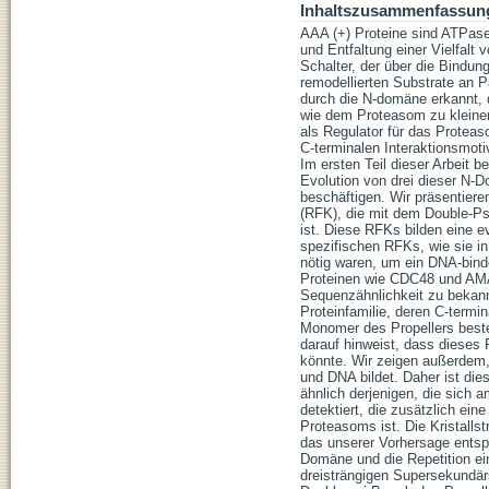
Inhaltszusammenfassun
AAA (+) Proteine sind ATPase
und Entfaltung einer Vielfalt
Schalter, der über die Bindu
remodellierten Substrate an P
durch die N-domäne erkannt, 
wie dem Proteasom zu kleiner
als Regulator für das Protea
C-terminalen Interaktionsmoti
Im ersten Teil dieser Arbeit b
Evolution von drei dieser N-
beschäftigen. Wir präsentiere
(RFK), die mit dem Double-Ps
ist. Diese RFKs bilden eine 
spezifischen RFKs, wie sie in
nötig waren, um ein DNA-bind
Proteinen wie CDC48 und AMA 
Sequenzähnlichkeit zu bekannt
Proteinfamilie, deren C-termi
Monomer des Propellers beste
darauf hinweist, dass dieses 
könnte. Wir zeigen außerdem,
und DNA bildet. Daher ist die
ähnlich derjenigen, die sich 
detektiert, die zusätzlich ei
Proteasoms ist. Die Kristall
das unserer Vorhersage entsp
Domäne und die Repetition ei
dreisträngigen Supersekundär