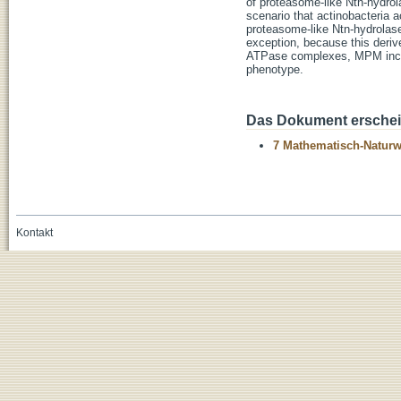
of proteasome-like Ntn-hydrol
scenario that actinobacteria 
proteasome-like Ntn-hydrola
exception, because this derive
ATPase complexes, MPM includ
phenotype.
Das Dokument erschein
7 Mathematisch-Naturwi
Kontakt