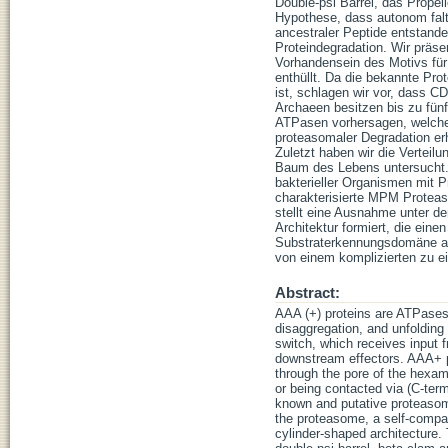
Double-psi Barrel, das Prope
Hypothese, dass autonom falt
ancestraler Peptide entstande
Proteindegradation. Wir präs
Vorhandensein des Motivs fü
enthüllt. Da die bekannte Pr
ist, schlagen wir vor, dass 
Archaeen besitzen bis zu fün
ATPasen vorhersagen, welches
proteasomaler Degradation er
Zuletzt haben wir die Vertei
Baum des Lebens untersucht. 
bakterieller Organismen mit P
charakterisierte MPM Proteas
stellt eine Ausnahme unter 
Architektur formiert, die ei
Substraterkennungsdomäne auf
von einem komplizierten zu e
Abstract:
AAA (+) proteins are ATPases 
disaggregation, and unfolding
switch, which receives input 
downstream effectors. AAA+ p
through the pore of the hexam
or being contacted via (C-term
known and putative proteasomal
the proteasome, a self-compar
cylinder-shaped architecture.