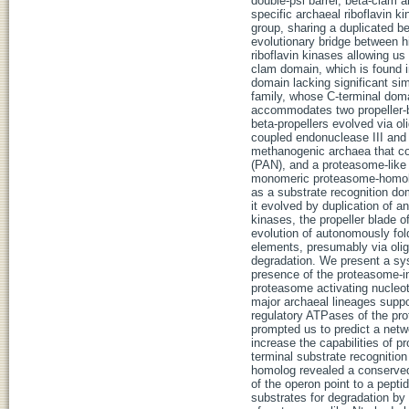
double-psi barrel, beta-clam 
specific archaeal riboflavin 
group, sharing a duplicated b
evolutionary bridge between h
riboflavin kinases allowing us
clam domain, which is found 
domain lacking significant sim
family, whose C-terminal do
accommodates two propeller-bl
beta-propellers evolved via o
coupled endonuclease III and 
methanogenic archaea that con
(PAN), and a proteasome-like 
monomeric proteasome-homolo
as a substrate recognition do
it evolved by duplication of a
kinases, the propeller blade 
evolution of autonomously fol
elements, presumably via olig
degradation. We present a sys
presence of the proteasome-i
proteasome activating nucleo
major archaeal lineages supp
regulatory ATPases of the pr
prompted us to predict a net
increase the capabilities of p
terminal substrate recognitio
homolog revealed a conserved
of the operon point to a pept
substrates for degradation by