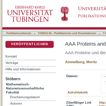
AAA Proteins and the Origins of Proteasomal
DSpace Repositorium (Manakin basiert)
Publikationsdienste
→
TOBIAS-lib - Publikationen und Dissertationen
→
7 
AAA Proteins and 
VERÖFFENTLICHEN
AAA Proteine und die
Kontakt
Ammelburg, Moritz
Verträge
Hilfe und Informationen
Dateien:
Stöbern
Mathematisch-
Naturwissenschaftliche
Fakultät
Aufrufstatistik
Erscheinungsdatum
Zitierfähiger Link
http
Autoren