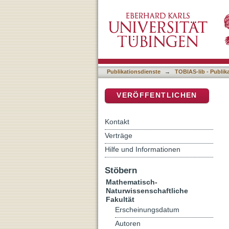
Crustal flow around the 
DSpace Repositorium (Manakin b
Publikationsdienste
→
TOBIAS-lib - Publik
VERÖFFENTLICHEN
Kontakt
Verträge
Hilfe und Informationen
Stöbern
Mathematisch-
Naturwissenschaftliche
Fakultät
Erscheinungsdatum
Autoren