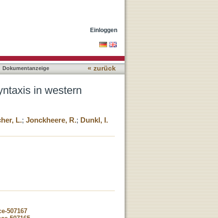
 China
Einloggen
« zurück
Dokumentanzeige
ntaxis in western
her, L.
;
Jonckheere, R.
;
Dunkl, I.
ce-507167