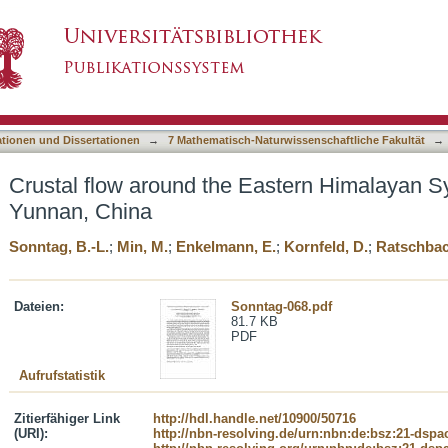
Eastern Himalayan Syntaxis in western Yunnan,
asiert)
ationen und Dissertationen
→
7 Mathematisch-Naturwissenschaftliche Fakultät
→
Crustal flow around the Eastern Himalayan Sy
Yunnan, China
Sonntag, B.-L.
;
Min, M.
;
Enkelmann, E.
;
Kornfeld, D.
;
Ratschbac
Dateien:
Sonntag-068.pdf
81.7 KB
PDF
Aufrufstatistik
Zitierfähiger Link
http://hdl.handle.net/10900/50716
(URI):
http://nbn-resolving.de/urn:nbn:de:bsz:21-dspa