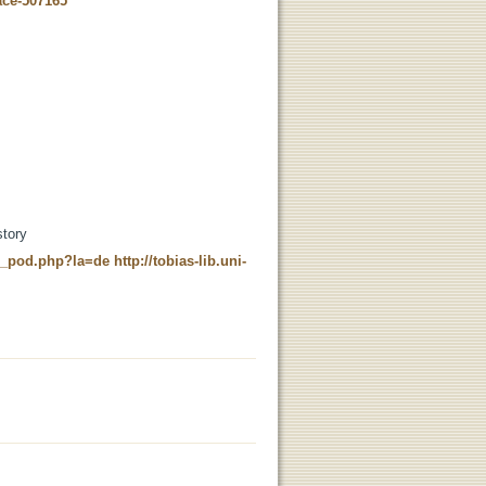
ace-507165
story
ne_pod.php?la=de
http://tobias-lib.uni-