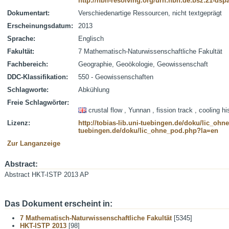
http://nbn-resolving.org/urn:nbn:de:bsz:21-dsp
Dokumentart:
Verschiedenartige Ressourcen, nicht textgeprägt
Erscheinungsdatum:
2013
Sprache:
Englisch
Fakultät:
7 Mathematisch-Naturwissenschaftliche Fakultät
Fachbereich:
Geographie, Geoökologie, Geowissenschaft
DDC-Klassifikation:
550 - Geowissenschaften
Schlagworte:
Abkühlung
Freie Schlagwörter:
crustal flow , Yunnan , fission track , cooling hi
Lizenz:
http://tobias-lib.uni-tuebingen.de/doku/lic_oh
tuebingen.de/doku/lic_ohne_pod.php?la=en
Zur Langanzeige
Abstract:
Abstract HKT-ISTP 2013 AP
Das Dokument erscheint in:
7 Mathematisch-Naturwissenschaftliche Fakultät
[5345]
HKT-ISTP 2013
[98]