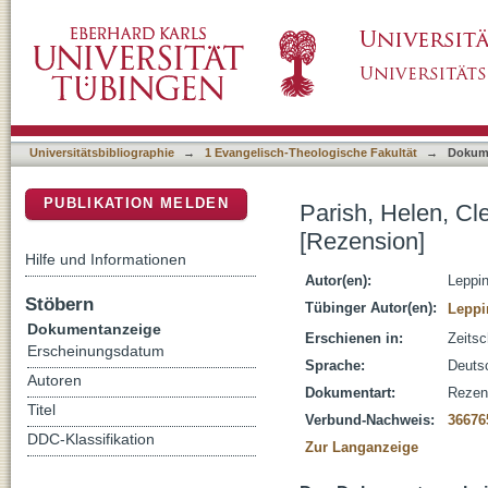
Parish, Helen, Clerical Celibacy in the West
DSpace Repositorium (Manakin basiert)
Universitätsbibliographie
→
1 Evangelisch-Theologische Fakultät
→
Dokum
PUBLIKATION MELDEN
Parish, Helen, Cle
[Rezension]
Hilfe und Informationen
Autor(en):
Leppin
Stöbern
Tübinger Autor(en):
Leppi
Dokumentanzeige
Erschienen in:
Zeitsc
Erscheinungsdatum
Sprache:
Deuts
Autoren
Dokumentart:
Rezen
Titel
Verbund-Nachweis:
36676
DDC-Klassifikation
Zur Langanzeige