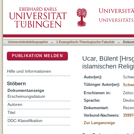
Ucar, Bülent [Hrsg.], Religionen in der Schu
DSpace Repositorium (Manakin basiert)
Religionsunterrichts : [Rezension]
Universitätsbibliographie
→
1 Evangelisch-Theologische Fakultät
→
Dokum
PUBLIKATION MELDEN
Ucar, Bülent [Hrs
islamischen Relig
Hilfe und Informationen
Autor(en):
Schwei
Stöbern
Tübinger Autor(en):
Schwe
Dokumentanzeige
Erschienen in:
Zeitsc
Erscheinungsdatum
Sprache:
Deuts
Autoren
Dokumentart:
Rezen
Titel
Verbund-Nachweis:
35997
DDC-Klassifikation
Zur Langanzeige