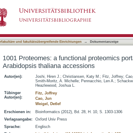
al proteomics portal for the analysis of Arabi
asiert)
terfakultäre und fakultätsübergreifende Einrichtungen
→
Dokumentanzeige
1001 Proteomes: a functional proteomics porta
Arabidopsis thaliana accessions
Autor(en):
Joshi, Hiren J.
;
Christiansen, Katy M.
;
Fitz, Joffrey
;
Cao
Smith-Moritz, A. Michelle
;
Pennacchio, Len A.
;
Schackwi
Heazlewood, Joshua L.
Tübinger
Fitz, Joffrey
Autor(en):
Cao, Jun
Weigel, Detlef
Erschienen in:
Bioinformatics (2012), Bd. 28, H. 10, S. 1303-1306
Verlagsangabe:
Oxford Univ Press
Sprache:
Englisch