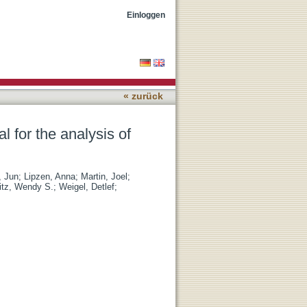
dopsis thaliana accessions
Einloggen
« zurück
l for the analysis of
, Jun
;
Lipzen, Anna
;
Martin, Joel
;
tz, Wendy S.
;
Weigel, Detlef
;