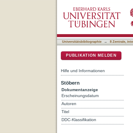
1001 Proteomes: a function
DSpace Repositorium (Manakin b
Universitätsbibliographie
→
8 Zentrale, in
PUBLIKATION MELDEN
Hilfe und Informationen
Stöbern
Dokumentanzeige
Erscheinungsdatum
Autoren
Titel
DDC-Klassifikation