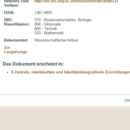
Referenz zum
http://dx.doi.org/10.1093/bioinformatics/bts133
Volltext:
ISSN:
1367-4803
DDC-
570 - Biowissenschaften, Biologie
Klassifikation:
004 - Informatik
600 - Technik
510 - Mathematik
Dokumentart:
Wissenschaftlicher Artikel
Zur
Langanzeige
Das Dokument erscheint in:
8 Zentrale, interfakultäre und fakultätsübergreifende Einrichtunge
Uni