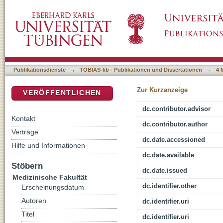
The I pouch ileal neobladder: Oncological a
DSpace Repositorium (Manakin basiert)
Publikationsdienste
→
TOBIAS-lib - Publikationen und Dissertationen
→
4 
Zur Kurzanzeige
VERÖFFENTLICHEN
dc.contributor.advisor
Kontakt
dc.contributor.author
Verträge
dc.date.accessioned
Hilfe und Informationen
dc.date.available
Stöbern
dc.date.issued
Medizinische Fakultät
dc.identifier.other
Erscheinungsdatum
Autoren
dc.identifier.uri
Titel
dc.identifier.uri