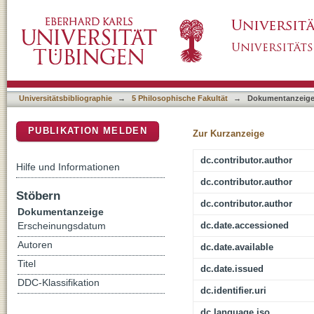
Word category conversion causes processing 
DSpace Repositorium (Manakin basiert)
Universitätsbibliographie
→
5 Philosophische Fakultät
→
Dokumentanzeig
PUBLIKATION MELDEN
Zur Kurzanzeige
dc.contributor.author
Hilfe und Informationen
dc.contributor.author
Stöbern
dc.contributor.author
Dokumentanzeige
dc.date.accessioned
Erscheinungsdatum
Autoren
dc.date.available
Titel
dc.date.issued
DDC-Klassifikation
dc.identifier.uri
dc.language.iso