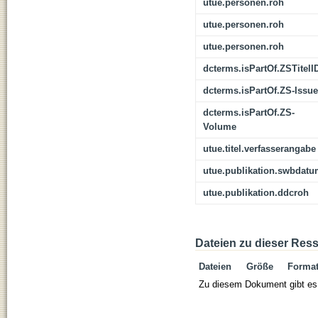
utue.personen.roh
utue.personen.roh
utue.personen.roh
dcterms.isPartOf.ZSTitelI
dcterms.isPartOf.ZS-Issue
dcterms.isPartOf.ZS-
Volume
utue.titel.verfasserangabe
utue.publikation.swbdat
utue.publikation.ddcroh
Dateien zu dieser Res
Dateien
Größe
Forma
Zu diesem Dokument gibt es 