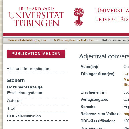
Adjectival conversion of unaccusatives in G
DSpace Repositorium (Manakin basiert)
Universitätsbibliographie
→
5 Philosophische Fakultät
→
Dokumentanzeig
PUBLIKATION MELDEN
Adjectival conver
Autor(en):
Ge
Hilfe und Informationen
Tübinger Autor(en):
Ge
Ma
Stöbern
Sto
Dokumentanzeige
Erschienen in:
Jou
Erscheinungsdatum
Verlagsangabe:
Cam
Autoren
Sprache:
Eng
Titel
Referenz zum Volltext:
ht
DDC-Klassifikation
DDC-Klassifikation:
400
Dokumentart:
Wis