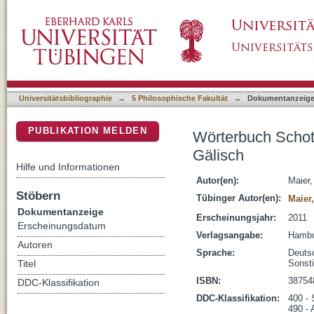
Wörterbuch Schottisch-Gälisch/Deutsch und 
DSpace Repositorium (Manakin basiert)
Universitätsbibliographie
→
5 Philosophische Fakultät
→
Dokumentanzeig
PUBLIKATION MELDEN
Wörterbuch Schot
Gälisch
Hilfe und Informationen
Autor(en):
Maier,
Stöbern
Tübinger Autor(en):
Maier
Dokumentanzeige
Erscheinungsjahr:
2011
Erscheinungsdatum
Verlagsangabe:
Hambu
Autoren
Sprache:
Deuts
Sonst
Titel
ISBN:
38754
DDC-Klassifikation
DDC-Klassifikation:
400 - 
490 -