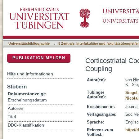
Corticostriatal Coordination through Cohere
DSpace Repositorium (Manakin basiert)
Universitätsbibliographie
→
8 Zentrale, interfakultäre und fakultätsübergreif
PUBLIKATION MELDEN
Corticostriatal C
Coupling
Hilfe und Informationen
Autor(en):
von Nic
K.
;
Sie
Stöbern
Tübinger
Siegel
Dokumentanzeige
Autor(en):
Nicola
Erscheinungsdatum
Erschienen in:
Journal
Autoren
Verlagsangabe:
Soc Ne
Titel
Sprache:
Englisc
DDC-Klassifikation
Referenz zum
http:/
Volltext: