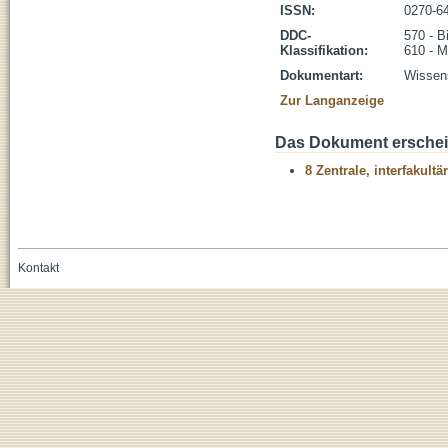
ISSN:
0270-6
DDC-
570 - B
Klassifikation:
610 - M
Dokumentart:
Wissens
Zur Langanzeige
Das Dokument erschein
8 Zentrale, interfakult
Kontakt