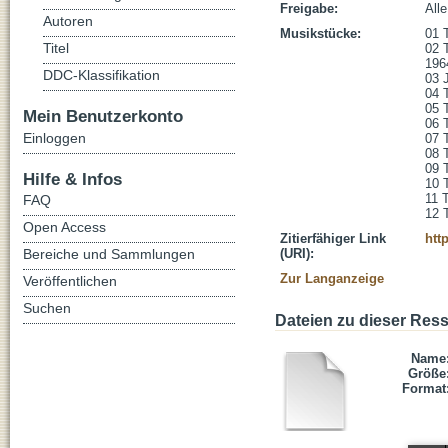
Freigabe:
All
Autoren
Musikstücke:
01 
Titel
02 
1964
DDC-Klassifikation
03 
04 
05 
Mein Benutzerkonto
06 
Einloggen
07 T
08 
09 
Hilfe & Infos
10 
11 
FAQ
12 
Open Access
Zitierfähiger Link
htt
Bereiche und Sammlungen
(URI):
Zur Langanzeige
Veröffentlichen
Suchen
Dateien zu dieser Res
Name
Größe
Format