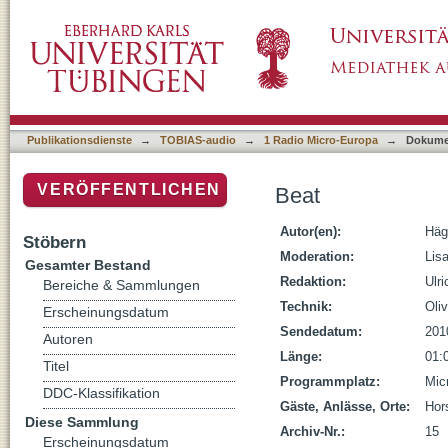
Beat
Publikationsdienste
→
TOBIAS-audio
→
1 Radio Micro-Europa
→
Dokume
VERÖFFENTLICHEN
Beat
Autor(en):
Häg
Stöbern
Moderation:
Lis
Gesamter Bestand
Redaktion:
Ulr
Bereiche & Sammlungen
Technik:
Oliv
Erscheinungsdatum
Sendedatum:
201
Autoren
Länge:
01:
Titel
Programmplatz:
Mic
DDC-Klassifikation
Gäste, Anlässe, Orte:
Hor
Diese Sammlung
Archiv-Nr.:
15
Erscheinungsdatum