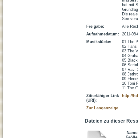
Masterst
hat mit 
Grundlag
Die real
See veru
Freigabe:
Alle Rec
Aufnahmedatum:
2011-08-
Musikstücke:
01 The Pi
02 Hans 
03 The V
04 Graha
05 Black 
06 Serta
07 Ravi S
08 Jethro
09 Fleed
10 Toni 
11 The C
Zitierfähiger Link
http://h
(URI):
Zur Langanzeige
Dateien zu dieser Res
Name
Größe