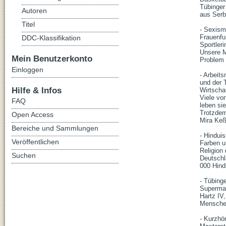
Tübinger
Autoren
aus Serb
Titel
- Sexism
Frauenfu
DDC-Klassifikation
Sportler
Unsere M
Mein Benutzerkonto
Problem 
Einloggen
- Arbeits
und der 
Hilfe & Infos
Wirtscha
Viele vo
FAQ
leben sie
Trotzdem
Open Access
Mira Keß
Bereiche und Sammlungen
- Hindui
Veröffentlichen
Farben un
Religion
Suchen
Deutschla
000 Hind
- Tübing
Supermar
Hartz IV
Menschen
- Kurzhö