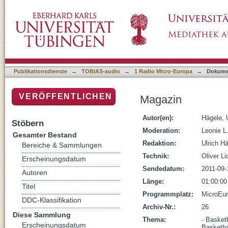
Magazin
Publikationsdienste
→
TOBIAS-audio
→
1 Radio Micro-Europa
→
Dokume
VERÖFFENTLICHEN
Magazin
Autor(en):
Hägele, 
Stöbern
Moderation:
Leonie L
Gesamter Bestand
Redaktion:
Ulrich H
Bereiche & Sammlungen
Technik:
Oliver Li
Erscheinungsdatum
Sendedatum:
2011-09-
Autoren
Länge:
01:00:00
Titel
Programmplatz:
MicroEu
DDC-Klassifikation
Archiv-Nr.:
26
Diese Sammlung
Thema:
- Basket
Erscheinungsdatum
Basketbal