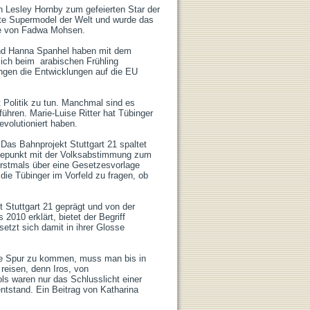
n Lesley Hornby zum gefeierten Star der 
ste Supermodel der Welt und wurde das 
ne von Fadwa Mohsen.

und Hanna Spanhel haben mit dem 
ich beim  arabischen Frühling  
ngen die Entwicklungen auf die EU 
t Politik zu tun. Manchmal sind es 
ühren. Marie-Luise Ritter hat Tübinger 
volutioniert haben. 

 Das Bahnprojekt Stuttgart 21 spaltet 
öhepunkt mit der Volksabstimmung zum 
stmals über eine Gesetzesvorlage 
die Tübinger im Vorfeld zu fragen, ob 
tuttgart 21 geprägt und von der 
10 erklärt, bietet der Begriff  
etzt sich damit in ihrer Glosse 
e Spur zu kommen, muss man bis in 
eisen, denn Iros, von 
s waren nur das Schlusslicht einer 
tstand. Ein Beitrag von Katharina 