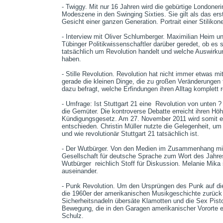
- Twiggy. Mit nur 16 Jahren wird die gebürtige Londoneri
Modeszene in den Swinging Sixties. Sie gilt als das er
Gesicht einer ganzen Generation. Portrait einer Stiliko
- Interview mit Oliver Schlumberger. Maximilian Heim 
Tübinger Politikwissenschaftler darüber geredet, ob es s
tatsächlich um Revolution handelt und welche Auswirku
haben.

- Stille Revolution. Revolution hat nicht immer etwas mi
gerade die kleinen Dinge, die zu großen Veränderungen f
dazu befragt, welche Erfindungen ihren Alltag komplett re
- Umfrage: Ist Stuttgart 21 eine  Revolution von unten ?
die Gemüter. Die kontroverse Debatte erreicht ihren H
Kündigungsgesetz. Am 27. November 2011 wird somit er
entschieden. Christin Müller nutzte die Gelegenheit, um 
und wie revolutionär Stuttgart 21 tatsächlich ist.

- Der Wutbürger. Von den Medien im Zusammenhang mit S
Gesellschaft für deutsche Sprache zum Wort des Jahres 20
Wutbürger  reichlich Stoff für Diskussion. Melanie Mika s
auseinander. 

- Punk Revolution. Um den Ursprüngen des Punk auf di
die 1960er der amerikanischen Musikgeschichte zurück r
Sicherheitsnadeln übersäte Klamotten und die Sex Pistol
Bewegung, die in den Garagen amerikanischer Vororte en
Schulz. 
