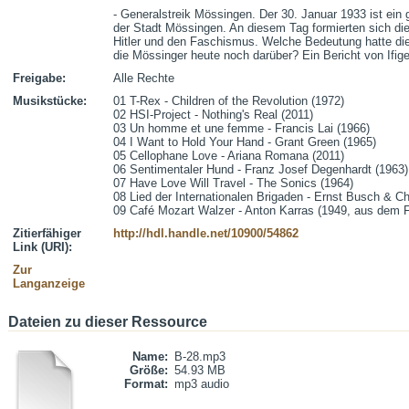
- Generalstreik Mössingen. Der 30. Januar 1933 ist ein 
der Stadt Mössingen. An diesem Tag formierten sich die
Hitler und den Faschismus. Welche Bedeutung hatte dies
die Mössinger heute noch darüber? Ein Bericht von Ifi
Freigabe:
Alle Rechte
Musikstücke:
01 T-Rex - Children of the Revolution (1972)

02 HSI-Project - Nothing's Real (2011)

03 Un homme et une femme - Francis Lai (1966)

04 I Want to Hold Your Hand - Grant Green (1965)

05 Cellophane Love - Ariana Romana (2011)

06 Sentimentaler Hund - Franz Josef Degenhardt (1963)

07 Have Love Will Travel - The Sonics (1964)

08 Lied der Internationalen Brigaden - Ernst Busch & Cho
09 Café Mozart Walzer - Anton Karras (1949, aus dem Fi
Zitierfähiger
http://hdl.handle.net/10900/54862
Link (URI):
Zur
Langanzeige
Dateien zu dieser Ressource
Name:
B-28.mp3
Größe:
54.93 MB
Format:
mp3 audio