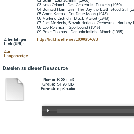
02 Bullit   Lalo Schiffrin (1968)

03 Nora Orlandi   Das Gesicht im Dunkeln (1969)

04 Bernard Herrmann   The Day the Earth Stood Still (19
05 Anton Karras   Der Dritte Mann (1948)

06 Marlene Dietrich   Black Market (1948)

07 Joel McNeely, Slovak National Orchestra   North by 
08 Leo Reisman   Spellbound (1946)

09 Peter Thomas   Der unheimliche Mönch (1965)
Zitierfähiger
http://hdl.handle.net/10900/54873
Link (URI):
Zur
Langanzeige
Dateien zu dieser Ressource
Name:
B-38.mp3
Größe:
54.93 MB
Format:
mp3 audio