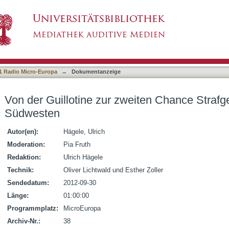
weiten Chance Strafgeschichte im deutschen S
1 Radio Micro-Europa
→
Dokumentanzeige
Von der Guillotine zur zweiten Chance Straf
Südwesten
Autor(en):
Hägele, Ulrich
Moderation:
Pia Fruth
Redaktion:
Ulrich Hägele
Technik:
Oliver Lichtwald und Esther Zoller
Sendedatum:
2012-09-30
Länge:
01:00:00
Programmplatz:
MicroEuropa
Archiv-Nr.:
38