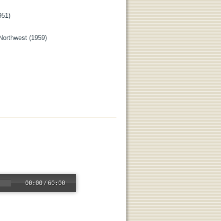
51)

Northwest (1959)

00:00
/
60:00