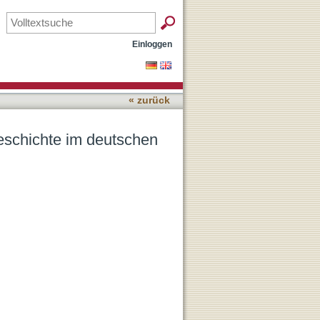
üdwesten
Einloggen
« zurück
geschichte im deutschen