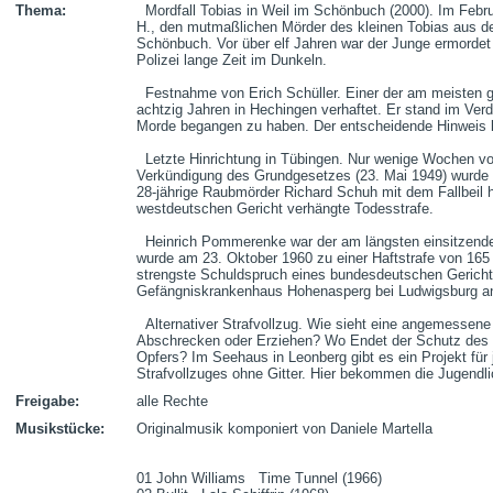
Thema:
  Mordfall Tobias in Weil im Schönbuch (2000). Im Februar 2012 startet der Prozess gegen Rolf 
H., den mutmaßlichen Mörder des kleinen Tobias aus d
Schönbuch. Vor über elf Jahren war der Junge ermordet 
Polizei lange Zeit im Dunkeln.

  Festnahme von Erich Schüller. Einer der am meisten gesuchte Verbrecher wurde vor knapp 
achtzig Jahren in Hechingen verhaftet. Er stand im Verd
Morde begangen zu haben. Der entscheidende Hinweis 
  Letzte Hinrichtung in Tübingen. Nur wenige Wochen vor ihrer Abschaffung durch die 
Verkündigung des Grundgesetzes (23. Mai 1949) wurde a
28-jährige Raubmörder Richard Schuh mit dem Fallbeil hi
westdeutschen Gericht verhängte Todesstrafe. 

  Heinrich Pommerenke war der am längsten einsitzende Häftling der BRD. Der Serienmörder 
wurde am 23. Oktober 1960 zu einer Haftstrafe von 165 Ja
strengste Schuldspruch eines bundesdeutschen Gerich
Gefängniskrankenhaus Hohenasperg bei Ludwigsburg an
  Alternativer Strafvollzug. Wie sieht eine angemessene Strafe aus? Was soll sie bewirken   
Abschrecken oder Erziehen? Wo Endet der Schutz des T
Opfers? Im Seehaus in Leonberg gibt es ein Projekt für 
Strafvollzuges ohne Gitter. Hier bekommen die Jugendl
Freigabe:
alle Rechte
Musikstücke:
Originalmusik komponiert von Daniele Martella

01 John Williams   Time Tunnel (1966)
