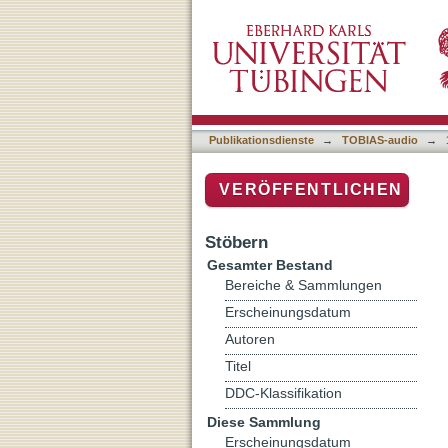
Von der Guillotine zur z
Publikationsdienste
→
TOBIAS-audio
→
VERÖFFENTLICHEN
Stöbern
Gesamter Bestand
Bereiche & Sammlungen
Erscheinungsdatum
Autoren
Titel
DDC-Klassifikation
Diese Sammlung
Erscheinungsdatum