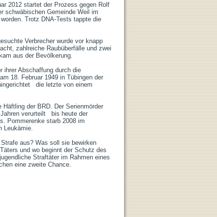
er schwäbischen Gemeinde Weil im 
worden. Trotz DNA-Tests tappte die 
acht, zahlreiche Raubüberfälle und zwei 
kam aus der Bevölkerung.

m 18. Februar 1949 in Tübingen der 
ngerichtet   die letzte von einem 
hren verurteilt   bis heute der 
ts. Pommerenke starb 2008 im 
 Leukämie.

äters und wo beginnt der Schutz des 
jugendliche Straftäter im Rahmen eines 
ichen eine zweite Chance.