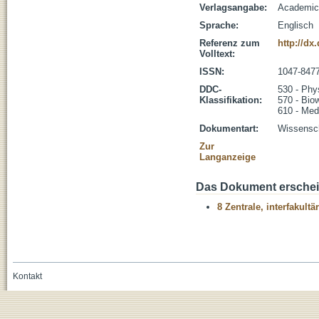
Verlagsangabe:
Academic 
Sprache:
Englisch
Referenz zum
http://dx
Volltext:
ISSN:
1047-847
DDC-
530 - Phy
Klassifikation:
570 - Bio
610 - Med
Dokumentart:
Wissenscha
Zur
Langanzeige
Das Dokument erschein
8 Zentrale, interfakult
Kontakt