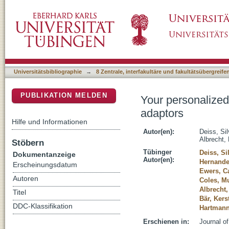
Your personalized protein structure: Andrei
DSpace Repositorium (Manakin basiert)
Universitätsbibliographie
→
8 Zentrale, interfakultäre und fakultätsübergreif
PUBLIKATION MELDEN
Your personalized
adaptors
Hilfe und Informationen
Autor(en):
Deiss, Sil
Albrecht,
Stöbern
Tübinger
Deiss, Si
Dokumentanzeige
Autor(en):
Hernandez
Erscheinungsdatum
Ewers, C
Autoren
Coles, M
Albrecht,
Titel
Bär, Kers
DDC-Klassifikation
Hartmann
Erschienen in:
Journal of