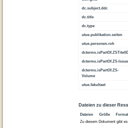
dc.subject.ddc
dc.title
dc.type
utue.publikation.seiten
utue.personen.roh
dcterms.isPartOf.ZSTitelI
dcterms.isPartOf.ZS-Issue
dcterms.isPartOf.ZS-
Volume
utue.fakultaet
Dateien zu dieser Res
Dateien
Größe
Forma
Zu diesem Dokument gibt es 