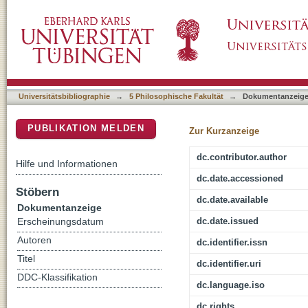
Art : Garten als Symbol
DSpace Repositorium (Manakin basiert)
Universitätsbibliographie
→
5 Philosophische Fakultät
→
Dokumentanzeig
PUBLIKATION MELDEN
Zur Kurzanzeige
dc.contributor.author
Hilfe und Informationen
dc.date.accessioned
Stöbern
dc.date.available
Dokumentanzeige
dc.date.issued
Erscheinungsdatum
Autoren
dc.identifier.issn
Titel
dc.identifier.uri
DDC-Klassifikation
dc.language.iso
dc.rights