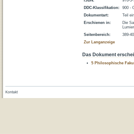
ISBN:
978-3-
DDC-Klassifikation:
900 - 
Dokumentart:
Teil e
Erschienen in:
Die Sa
Lumie
Seitenbereich:
389-4
Zur Langanzeige
Das Dokument erschein
5 Philosophische Fakul
Kontakt