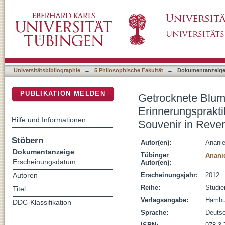
Getrocknete Blumen : literarische Figuratio
DSpace Repositorium (Manakin basiert)
modischer Chiffre und intimem Souvenir in R
Universitätsbibliographie
→
5 Philosophische Fakultät
→
Dokumentanzeig
PUBLIKATION MELDEN
Getrocknete Blume
Erinnerungsprakt
Hilfe und Informationen
Souvenir in Rever
Stöbern
Autor(en):
Ananie
Dokumentanzeige
Tübinger
Anani
Erscheinungsdatum
Autor(en):
Erscheinungsjahr:
2012
Autoren
Reihe:
Studie
Titel
Verlagsangabe:
Hambur
DDC-Klassifikation
Sprache:
Deuts