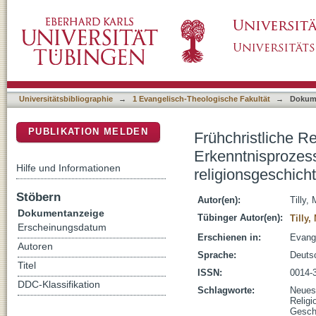
Frühchristliche Religion als Wahrnehmungsob
DSpace Repositorium (Manakin basiert)
Grenzen eines religionsgeschichtlichen Zu
Universitätsbibliographie
→
1 Evangelisch-Theologische Fakultät
→
Dokum
PUBLIKATION MELDEN
Frühchristliche R
Erkenntnisprozess
Hilfe und Informationen
religionsgeschic
Stöbern
Autor(en):
Tilly,
Dokumentanzeige
Tübinger Autor(en):
Tilly,
Erscheinungsdatum
Erschienen in:
Evange
Autoren
Sprache:
Deuts
Titel
ISSN:
0014-
DDC-Klassifikation
Schlagworte:
Neues
Religi
Gesch