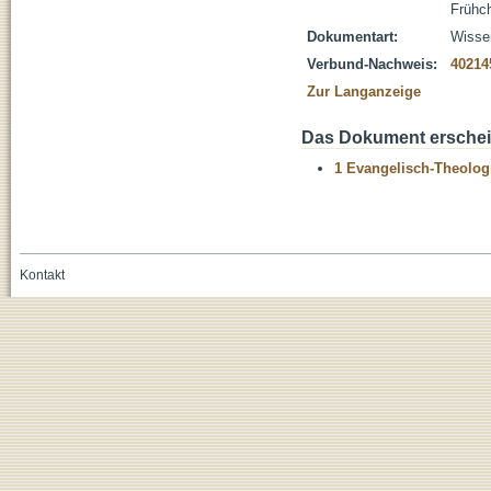
Frühc
Dokumentart:
Wissen
Verbund-Nachweis:
40214
Zur Langanzeige
Das Dokument erschein
1 Evangelisch-Theolog
Kontakt