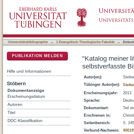
"Katalog meiner literarischen Arbeiten" : Chr
DSpace Repositorium (Manakin basiert)
Universitätsbibliographie
→
1 Evangelisch-Theologische Fakultät
→
Dokum
PUBLIKATION MELDEN
"Katalog meiner li
selbstverfasste Bi
Hilfe und Informationen
Autor(en):
Stette
Stöbern
Tübinger Autor(en):
Stette
Dokumentanzeige
Erscheinungsjahr:
2013
Erscheinungsdatum
Sprache:
Deuts
Autoren
Dokumentart:
Teil e
Titel
Erschienen in:
Christ
DDC-Klassifikation
Seitenbereich:
S. 24
Verbund-Nachweis:
40019