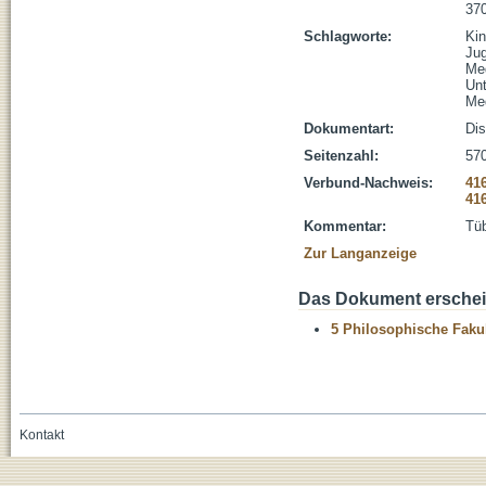
370
Schlagworte:
Ki
Ju
Me
Unt
Me
Dokumentart:
Dis
Seitenzahl:
570
Verbund-Nachweis:
41
41
Kommentar:
Tüb
Zur Langanzeige
Das Dokument erschein
5 Philosophische Fakul
Kontakt