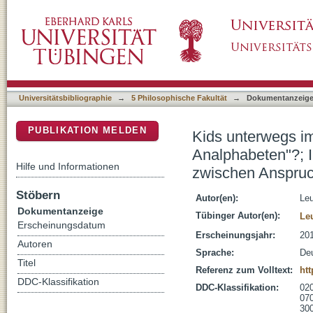
Kids unterwegs im WWW : "Digital Natives" o
DSpace Repositorium (Manakin basiert)
Kindern und Jugendlichen zwischen Anspruc
Universitätsbibliographie
→
5 Philosophische Fakultät
→
Dokumentanzeig
PUBLIKATION MELDEN
Kids unterwegs im
Analphabeten"?; 
Hilfe und Informationen
zwischen Anspruc
Stöbern
Autor(en):
Leu
Dokumentanzeige
Tübinger Autor(en):
Le
Erscheinungsdatum
Erscheinungsjahr:
20
Autoren
Sprache:
De
Titel
Referenz zum Volltext:
ht
DDC-Klassifikation
DDC-Klassifikation:
020
070
300