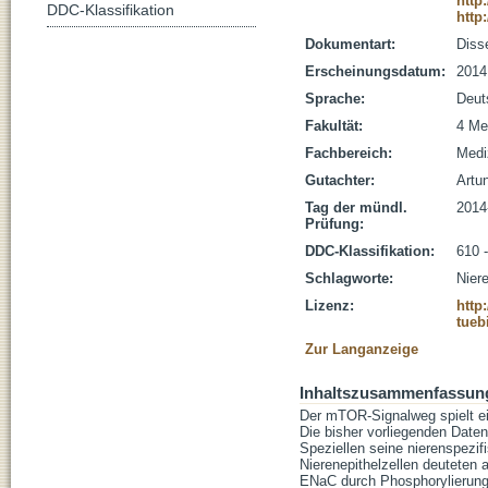
http
DDC-Klassifikation
http
Dokumentart:
Disse
Erscheinungsdatum:
2014
Sprache:
Deut
Fakultät:
4 Me
Fachbereich:
Medi
Gutachter:
Artun
Tag der mündl.
2014
Prüfung:
DDC-Klassifikation:
610 
Schlagworte:
Niere
Lizenz:
http
tueb
Zur Langanzeige
Inhaltszusammenfassun
Der mTOR-Signalweg spielt e
Die bisher vorliegenden Date
Speziellen seine nierenspezifi
Nierenepithelzellen deuteten 
ENaC durch Phosphorylierung 