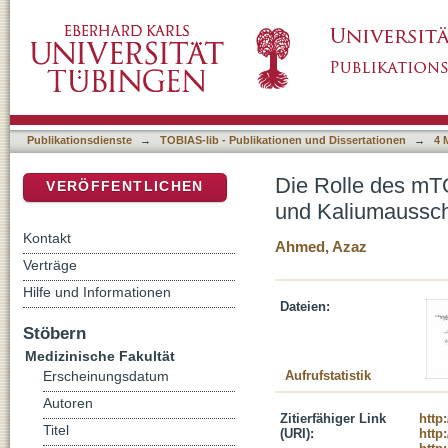
Die Rolle des mTOR2-Komplexes bei der Reg
DSpace Repositorium (Manakin basiert)
distalen Tubulus der Niere
Publikationsdienste
→
TOBIAS-lib - Publikationen und Dissertationen
→
4 
Die Rolle des mT
VERÖFFENTLICHEN
und Kaliumaussch
Kontakt
Ahmed, Azaz
Verträge
Hilfe und Informationen
Dateien:
Stöbern
Medizinische Fakultät
Aufrufstatistik
Erscheinungsdatum
Autoren
Zitierfähiger Link
http
Titel
(URI):
http