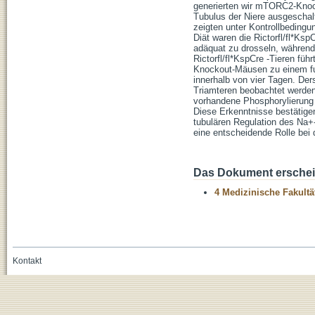
generierten wir mTORC2-Knoc
Tubulus der Niere ausgeschal
zeigten unter Kontrollbedingu
Diät waren die Rictorfl/fl*Ks
adäquat zu drosseln, während
Rictorfl/fl*KspCre -Tieren fü
Knockout-Mäusen zu einem fu
innerhalb von vier Tagen. De
Triamteren beobachtet werden
vorhandene Phosphorylierung
Diese Erkenntnisse bestätige
tubulären Regulation des Na+
eine entscheidende Rolle bei
Das Dokument erschein
4 Medizinische Fakultä
Kontakt