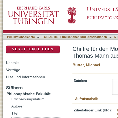
Chiffre für den Modernismus oder postmoder
DSpace Repositorium (Manakin basiert)
Amerikanisten
Publikationsdienste
→
TOBIAS-lib - Publikationen und Dissertationen
→
5 
Chiffre für den M
VERÖFFENTLICHEN
Thomas Mann aus 
Kontakt
Butter, Michael
Verträge
Hilfe und Informationen
Dateien:
Stöbern
Philosophische Fakultät
Aufrufstatistik
Erscheinungsdatum
Autoren
Zitierfähiger Link (URI):
Titel