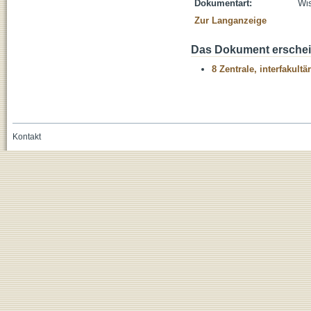
Dokumentart:
Wis
Zur Langanzeige
Das Dokument erschein
8 Zentrale, interfakult
Kontakt