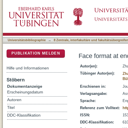
Face format at encoding affects the other-ra
DSpace Repositorium (Manakin basiert)
Universitätsbibliographie
→
8 Zentrale, interfakultäre und fakultätsübergreif
PUBLIKATION MELDEN
Face format at en
Autor(en):
Zha
Hilfe und Informationen
Tübinger Autor(en):
Zh
Bül
Stöbern
Dokumentanzeige
Erschienen in:
Jou
Erscheinungsdatum
Verlagsangabe:
As
Autoren
Sprache:
Eng
Titel
Referenz zum Volltext:
htt
ISSN:
15
DDC-Klassifikation
DDC-Klassifikation:
610