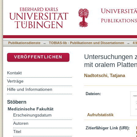
Untersuchungen zur DNaseX- und TKTL1 Expr
DSpace Repositorium (Manakin basiert)
Plattenepithelkarzinom
Publikationsdienste
→
TOBIAS-lib - Publikationen und Dissertationen
→
4 
Untersuchungen z
VERÖFFENTLICHEN
mit oralem Platte
Kontakt
Nadtotschi, Tatjana
Verträge
Hilfe und Informationen
Dateien:
Stöbern
Medizinische Fakultät
Aufrufstatistik
Erscheinungsdatum
Autoren
Zitierfähiger Link (URI):
Titel