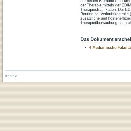
der beiden Biomarker in Tumo
der Therapie mittels der EDIM
Therapiestratifikation. Der ED
Routine bei Verlaufskontrolle 
zusätzliche und kosteneffizien
Therapieüberwachung nach ch
Das Dokument erschein
4 Medizinische Fakultä
Kontakt