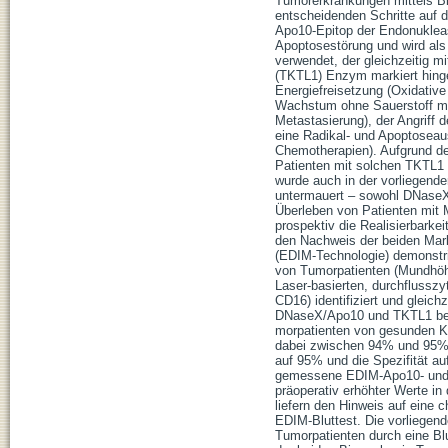
Tumorerkrankungen mittels Bio
entscheidenden Schritte auf 
Apo10-Epitop der Endonukleas
Apoptosestörung und wird als 
verwendet, der gleichzeitig mi
(TKTL1) Enzym markiert hinge
Energiefreisetzung (Oxidativ
Wachstum ohne Sauerstoff mö
Metastasierung), der Angriff
eine Radikal- und Apoptoseau
Chemotherapien). Aufgrund de
Patienten mit solchen TKTL1
wurde auch in der vorliegend
untermauert – sowohl DNaseX
Überleben von Patienten mit 
prospektiv die Realisierbarke
den Nachweis der beiden Mar
(EDIM-Technologie) demonstri
von Tumorpatienten (Mundhöhl
Laser-basierten, durchflussz
CD16) identifiziert und gleich
DNaseX/Apo10 und TKTL1 best
morpatienten von gesunden Ko
dabei zwischen 94% und 95%.
auf 95% und die Spezifität a
gemessene EDIM-Apo10- und 
präoperativ erhöhter Werte in
liefern den Hinweis auf eine 
EDIM-Bluttest. Die vorliegend
Tumorpatienten durch eine B