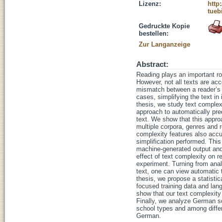
Lizenz:
http
tueb
Gedruckte Kopie
bestellen:
Zur Langanzeige
Abstract:
Reading plays an important rol
However, not all texts are acc
mismatch between a reader’s l
cases, simplifying the text in 
thesis, we study text complex
approach to automatically pred
text. We show that this approa
multiple corpora, genres and
complexity features also accu
simplification performed. This
machine-generated output and f
effect of text complexity on 
experiment. Turning from analy
text, one can view automatic t
thesis, we propose a statistic
focused training data and lang
show that our text complexity
Finally, we analyze German sch
school types and among differ
German.