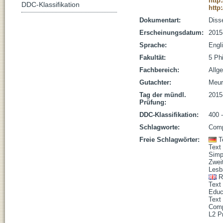
http
DDC-Klassifikation
http
Dokumentart:
Disse
Erscheinungsdatum:
2015
Sprache:
Engl
Fakultät:
5 Ph
Fachbereich:
Allg
Gutachter:
Meur
Tag der mündl.
2015
Prüfung:
DDC-Klassifikation:
400 -
Schlagworte:
Comp
Freie Schlagwörter:
T
Text 
Simpl
Zwei
Lesb
R
Text 
Educ
Text 
Comp
L2 P