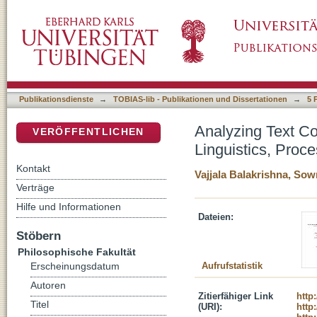
Analyzing Text Complexity and Text Simplific
DSpace Repositorium (Manakin basiert)
Educational Applications
Publikationsdienste
→
TOBIAS-lib - Publikationen und Dissertationen
→
5 
Analyzing Text Co
VERÖFFENTLICHEN
Linguistics, Proc
Kontakt
Vajjala Balakrishna, So
Verträge
Hilfe und Informationen
Dateien:
Stöbern
Philosophische Fakultät
Aufrufstatistik
Erscheinungsdatum
Autoren
Zitierfähiger Link
http
Titel
(URI):
http