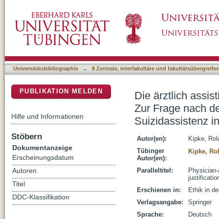
Die ärztlich assistierte Selbsttötung und das
DSpace Repositorium (Manakin basiert)
Rechtfertigung eines Verbots ärztlicher Suizi
Universitätsbibliographie
→
8 Zentrale, interfakultäre und fakultätsübergreif
PUBLIKATION MELDEN
Die ärztlich assis
Zur Frage nach de
Hilfe und Informationen
Suizidassistenz in
Stöbern
Autor(en):
Kipke, Rol
Dokumentanzeige
Tübinger
Kipke, Ro
Erscheinungsdatum
Autor(en):
Paralleltitel:
Physician-
Autoren
justificati
Titel
Erschienen in:
Ethik in d
DDC-Klassifikation
Verlagsangabe:
Springer
Sprache:
Deutsch