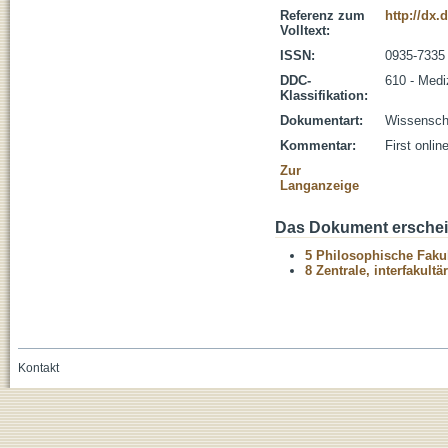
Referenz zum
http://dx.
Volltext:
ISSN:
0935-7335
DDC-
610 - Medi
Klassifikation:
Dokumentart:
Wissenscha
Kommentar:
First onli
Zur
Langanzeige
Das Dokument erschein
5 Philosophische Fakul
8 Zentrale, interfakult
Kontakt