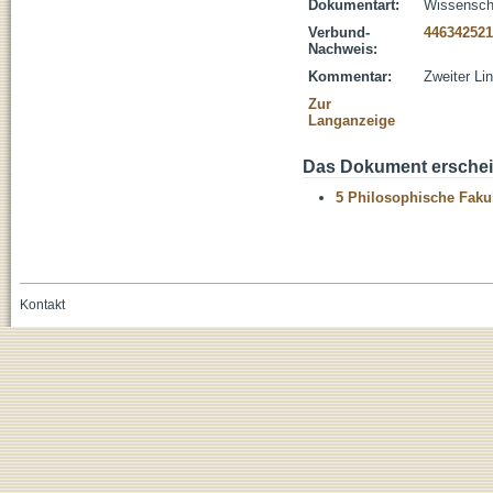
Dokumentart:
Wissenscha
Verbund-
446342521
Nachweis:
Kommentar:
Zweiter Lin
Zur
Langanzeige
Das Dokument erschein
5 Philosophische Fakul
Kontakt