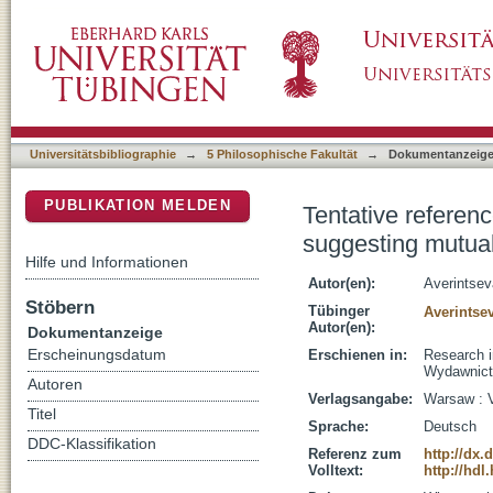
Tentative reference acts? : 'Recognitial de
DSpace Repositorium (Manakin basiert)
- or overriding a lack of it
Universitätsbibliographie
→
5 Philosophische Fakultät
→
Dokumentanzeig
PUBLIKATION MELDEN
Tentative referenc
suggesting mutual 
Hilfe und Informationen
Autor(en):
Averintsev
Stöbern
Tübinger
Averintsev
Autor(en):
Dokumentanzeige
Erscheinungsdatum
Erschienen in:
Research i
Wydawnictw
Autoren
Verlagsangabe:
Warsaw : V
Titel
Sprache:
Deutsch
DDC-Klassifikation
Referenz zum
http://dx.
Volltext:
http://hdl