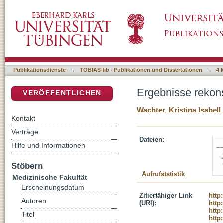
Ergebnisse rekonstruktiver Operationsverfah
DSpace Repositorium (Manakin basiert)
Publikationsdienste
→
TOBIAS-lib - Publikationen und Dissertationen
→
4 
Ergebnisse rekons
VERÖFFENTLICHEN
Wachter, Kristina Isabell
Kontakt
Verträge
Dateien:
Hilfe und Informationen
Stöbern
Aufrufstatistik
Medizinische Fakultät
Erscheinungsdatum
Zitierfähiger Link
http
Autoren
(URI):
http
http
Titel
http