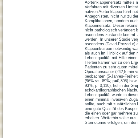
Aortenklappenersatz mittels m
Verfahren mit diversen Limitat
nativen Aortenklappe führt ne
Antagonisten, nicht nur zu d
Komplikationen, sondern auch
Klappenersatz. Dieser rekonst
nicht pathologisch verändert 
ascendens zustande kommt. Ab
werden. In unserer Studie verg
ascendens (David-Prozedur) e
Klappenkuspen notwendig waren
als auch im Hinblick auf den m
Lebensqualität mit Hilfe eine
Hierbei kamen wir zu den Erg
Patienten zu sehr guten mittel
Operationsdauer (242,5 min vs
beobachten (5-Jahres-Freiheit
(96% vs. 89%; p=0,305) bzw. 
93%; p=0,110), fiel in der Gr
echokardiographischen Nachun
Lebensqualität wurde in diese
einen minimal invasiven Zugan
sollte, auch mit zusätzlichen
eine gute Qualität des Kuspen
die einen oder gar mehrere zu
erhalten. Weiterhin sollte aus
Sternotomie erfolgen, um den