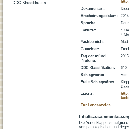
http
DDC-Klassifikation
Dokumentart:
Disse
Erscheinungsdatum:
2015
Sprache:
Deut
Fakultät:
4 Me
4 Me
Fachbereich:
Medi
Gutachter:
Frank
Tag der mündl.
2015
Prüfung:
DDC-Klassifikation:
610 
Schlagworte:
Aort
Freie Schlagwörter:
Klap
Davi
Lizenz:
http
tueb
Zur Langanzeige
Inhaltszusammenfassun
Die Aortenklappe ist aufgrund
von pathologischen und degene