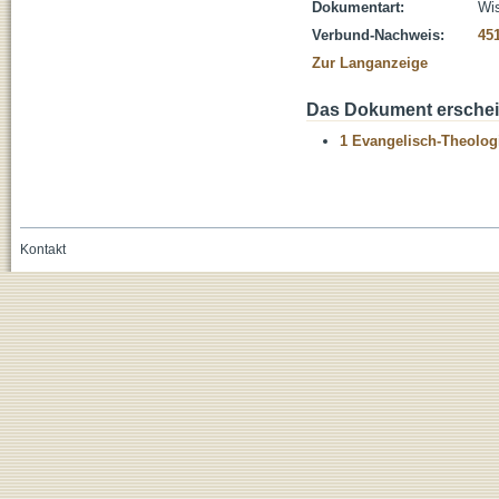
Dokumentart:
Wis
Verbund-Nachweis:
45
Zur Langanzeige
Das Dokument erschein
1 Evangelisch-Theolog
Kontakt