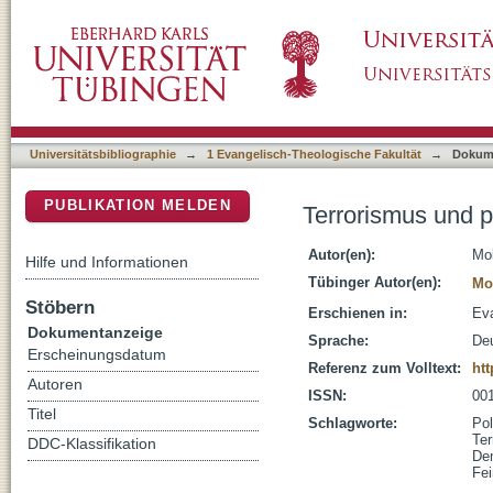
Terrorismus und politische Theologie
DSpace Repositorium (Manakin basiert)
Universitätsbibliographie
→
1 Evangelisch-Theologische Fakultät
→
Dokum
PUBLIKATION MELDEN
Terrorismus und p
Autor(en):
Mo
Hilfe und Informationen
Tübinger Autor(en):
Mo
Stöbern
Erschienen in:
Eva
Dokumentanzeige
Sprache:
De
Erscheinungsdatum
Referenz zum Volltext:
htt
Autoren
ISSN:
00
Titel
Schlagworte:
Pol
Ter
DDC-Klassifikation
De
Fei