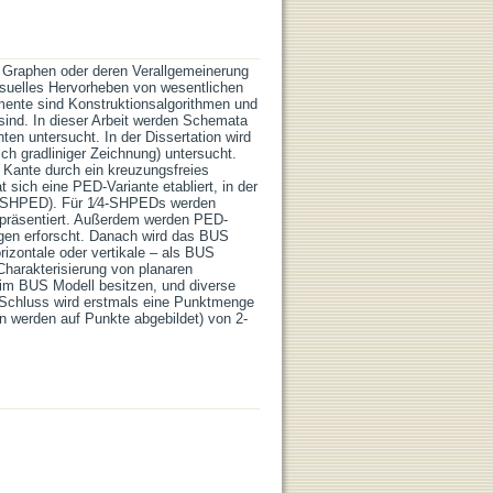
el Graphen oder deren Verallgemeinerung
isuelles Hervorheben von wesentlichen
mente sind Konstruktionsalgorithmen und
sind. In dieser Arbeit werden Schemata
en untersucht. In der Dissertation wird
ch gradliniger Zeichnung) untersucht.
 Kante durch ein kreuzungsfreies
 sich eine PED-Variante etabliert, in der
⁄4-SHPED). Für 1⁄4-SHPEDs werden
n präsentiert. Außerdem werden PED-
ngen erforscht. Danach wird das BUS
izontale oder vertikale – als BUS
Charakterisierung von planaren
im BUS Modell besitzen, und diverse
 Schluss wird erstmals eine Punktmenge
n werden auf Punkte abgebildet) von 2-