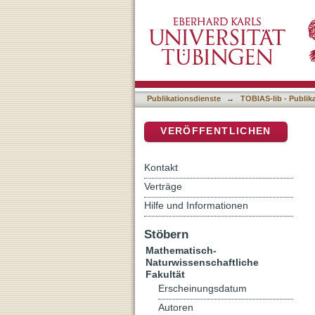
Schematics of Graphs an
DSpace Repositorium (Manakin b
Publikationsdienste
→
TOBIAS-lib - Publik
VERÖFFENTLICHEN
Kontakt
Verträge
Hilfe und Informationen
Stöbern
Mathematisch-
Naturwissenschaftliche
Fakultät
Erscheinungsdatum
Autoren