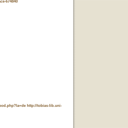
ace-674840
t_pod.php?la=de
http://tobias-lib.uni-