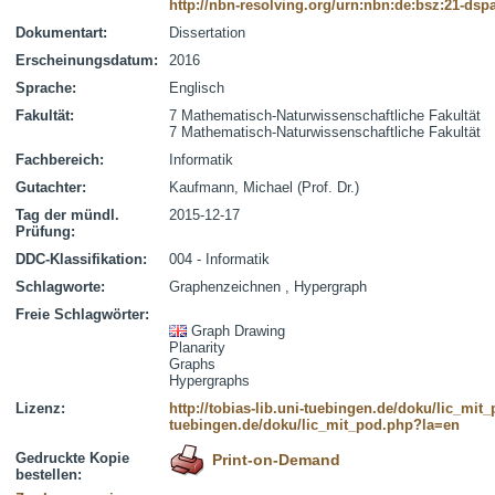
http://nbn-resolving.org/urn:nbn:de:bsz:21-dsp
Dokumentart:
Dissertation
Erscheinungsdatum:
2016
Sprache:
Englisch
Fakultät:
7 Mathematisch-Naturwissenschaftliche Fakultät
7 Mathematisch-Naturwissenschaftliche Fakultät
Fachbereich:
Informatik
Gutachter:
Kaufmann, Michael (Prof. Dr.)
Tag der mündl.
2015-12-17
Prüfung:
DDC-Klassifikation:
004 - Informatik
Schlagworte:
Graphenzeichnen , Hypergraph
Freie Schlagwörter:
Graph Drawing
Planarity
Graphs
Hypergraphs
Lizenz:
http://tobias-lib.uni-tuebingen.de/doku/lic_mi
tuebingen.de/doku/lic_mit_pod.php?la=en
Gedruckte Kopie
Print-on-Demand
bestellen: