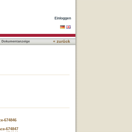
Einloggen
« zurück
Dokumentanzeige
ce-674846
ace-674847