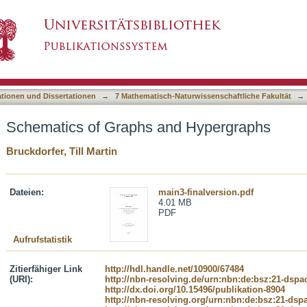
d Hypergraphs
asiert)
ationen und Dissertationen
→
7 Mathematisch-Naturwissenschaftliche Fakultät
→
Schematics of Graphs and Hypergraphs
Bruckdorfer, Till Martin
Dateien:
main3-finalversion.pdf
4.01 MB
PDF
Aufrufstatistik
Zitierfähiger Link
http://hdl.handle.net/10900/67484
(URI):
http://nbn-resolving.de/urn:nbn:de:bsz:21-dspa
http://dx.doi.org/10.15496/publikation-8904
http://nbn-resolving.org/urn:nbn:de:bsz:21-dsp