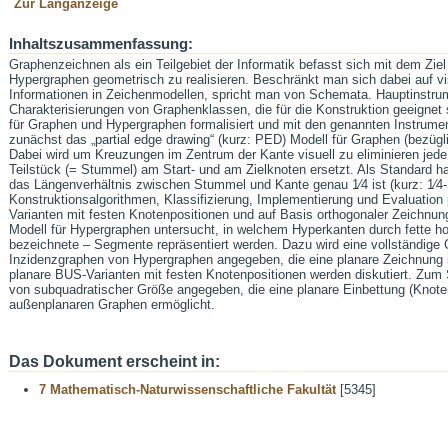
Zur Langanzeige
Inhaltszusammenfassung:
Graphenzeichnen als ein Teilgebiet der Informatik befasst sich mit dem Zi
Hypergraphen geometrisch zu realisieren. Beschränkt man sich dabei auf v
Informationen in Zeichenmodellen, spricht man von Schemata. Hauptinstru
Charakterisierungen von Graphenklassen, die für die Konstruktion geeignet 
für Graphen und Hypergraphen formalisiert und mit den genannten Instrument
zunächst das „partial edge drawing“ (kurz: PED) Modell für Graphen (bezügli
Dabei wird um Kreuzungen im Zentrum der Kante visuell zu eliminieren jede
Teilstück (= Stummel) am Start- und am Zielknoten ersetzt. Als Standard hat
das Längenverhältnis zwischen Stummel und Kante genau 1⁄4 ist (kurz: 1
Konstruktionsalgorithmen, Klassifizierung, Implementierung und Evaluatio
Varianten mit festen Knotenpositionen und auf Basis orthogonaler Zeichnu
Modell für Hypergraphen untersucht, in welchem Hyperkanten durch fette hor
bezeichnete – Segmente repräsentiert werden. Dazu wird eine vollständige 
Inzidenzgraphen von Hypergraphen angegeben, die eine planare Zeichnung 
planare BUS-Varianten mit festen Knotenpositionen werden diskutiert. Zum
von subquadratischer Größe angegeben, die eine planare Einbettung (Knote
außenplanaren Graphen ermöglicht.
Das Dokument erscheint in:
7 Mathematisch-Naturwissenschaftliche Fakultät
[5345]