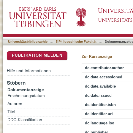
Die Juden in Böhmen und Mähren im Mittelalt
DSpace Repositorium (Manakin basiert)
Jahrhunderts)
Universitätsbibliographie
→
5 Philosophische Fakultät
→
Dokumentanzeig
PUBLIKATION MELDEN
Zur Kurzanzeige
dc.contributor.author
Hilfe und Informationen
dc.date.accessioned
Stöbern
dc.date.available
Dokumentanzeige
dc.date.issued
Erscheinungsdatum
Autoren
dc.identifier.isbn
Titel
dc.identifier.uri
DDC-Klassifikation
dc.language.iso
dc.publisher