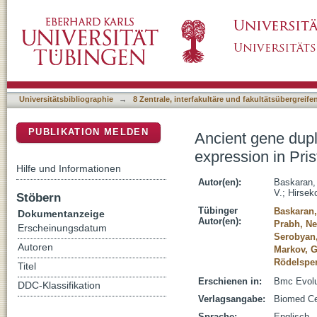
Ancient gene duplications have shaped devel
DSpace Repositorium (Manakin basiert)
pacificus
Universitätsbibliographie
→
8 Zentrale, interfakultäre und fakultätsübergreif
PUBLIKATION MELDEN
Ancient gene dupl
expression in Pris
Hilfe und Informationen
Autor(en):
Baskaran,
V.
;
Hirseko
Stöbern
Tübinger
Baskaran,
Dokumentanzeige
Autor(en):
Prabh, Ne
Erscheinungsdatum
Serobyan
Autoren
Markov, G
Rödelsper
Titel
Erschienen in:
Bmc Evolut
DDC-Klassifikation
Verlagsangabe:
Biomed Ce
Sprache:
Englisch