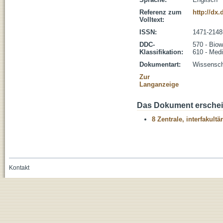
Referenz zum
http://dx
Volltext:
ISSN:
1471-2148
DDC-
570 - Biow
Klassifikation:
610 - Medi
Dokumentart:
Wissenscha
Zur
Langanzeige
Das Dokument erschein
8 Zentrale, interfakult
Kontakt