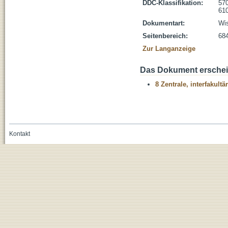
DDC-Klassifikation:
570
610
Dokumentart:
Wis
Seitenbereich:
68
Zur Langanzeige
Das Dokument erschein
8 Zentrale, interfakult
Kontakt