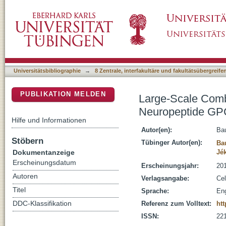
Large-Scale Combinatorial Deorphanization
DSpace Repositorium (Manakin basiert)
Universitätsbibliographie
→
8 Zentrale, interfakultäre und fakultätsübergreif
PUBLIKATION MELDEN
Large-Scale Combi
Neuropeptide G
Hilfe und Informationen
Autor(en):
Bau
Stöbern
Tübinger Autor(en):
Ba
Dokumentanzeige
Jé
Erscheinungsdatum
Erscheinungsjahr:
20
Autoren
Verlagsangabe:
Cel
Titel
Sprache:
Eng
DDC-Klassifikation
Referenz zum Volltext:
htt
ISSN:
22