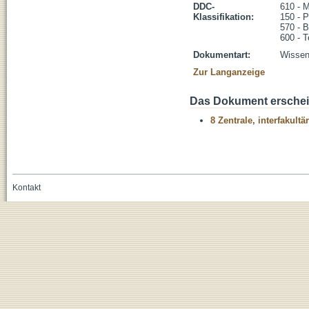
DDC-
610 - 
Klassifikation:
150 - 
570 - B
600 - T
Dokumentart:
Wissens
Zur Langanzeige
Das Dokument erschein
8 Zentrale, interfakult
Kontakt