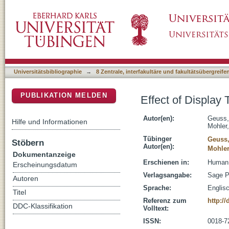
Effect of Display Technology on Perceived S
DSpace Repositorium (Manakin basiert)
Universitätsbibliographie
→
8 Zentrale, interfakultäre und fakultätsübergreif
PUBLIKATION MELDEN
Effect of Display
Autor(en):
Geuss,
Hilfe und Informationen
Mohler,
Tübinger
Geuss,
Stöbern
Autor(en):
Mohler,
Dokumentanzeige
Erschienen in:
Human 
Erscheinungsdatum
Verlagsangabe:
Sage P
Autoren
Sprache:
Englis
Titel
Referenz zum
http:/
DDC-Klassifikation
Volltext:
ISSN:
0018-7