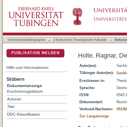
Holte, Ragnar, Die Vermittlungstheologie : [
DSpace Repositorium (Manakin basiert)
Universitätsbibliographie
→
2 Katholisch-Theologische Fakultät
→
Dokume
PUBLIKATION MELDEN
Holte, Ragnar, Di
Autor(en):
Seckl
Hilfe und Informationen
Tübinger Autor(en):
Seckl
Stöbern
Erschienen in:
Theolo
Dokumentanzeige
Sprache:
Deuts
Erscheinungsdatum
ISSN:
0342-
Autoren
Dokumentart:
Rezen
Titel
Verbund-Nachweis:
45146
DDC-Klassifikation
Zur Langanzeige