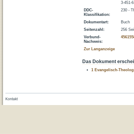
3-451-
DDC-
230 - T
Klassifikation:
Dokumentart:
Buch
Seitenzahl:
256 Sei
Verbund-
456155
Nachweis:
Zur Langanzeige
Das Dokument erschein
1 Evangelisch-Theolog
Kontakt