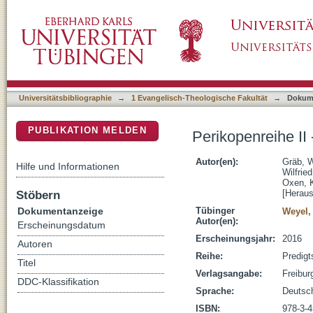
Perikopenreihe II - Zweiter Halbband
DSpace Repositorium (Manakin basiert)
Universitätsbibliographie
→
1 Evangelisch-Theologische Fakultät
→
Dokum
PUBLIKATION MELDEN
Perikopenreihe II
Autor(en):
Gräb, W
Hilfe und Informationen
Wilfrie
Oxen, K
Stöbern
[Heraus
Dokumentanzeige
Tübinger
Weyel, 
Autor(en):
Erscheinungsdatum
Erscheinungsjahr:
2016
Autoren
Reihe:
Predigt
Titel
Verlagsangabe:
Freibur
DDC-Klassifikation
Sprache:
Deutsc
ISBN:
978-3-