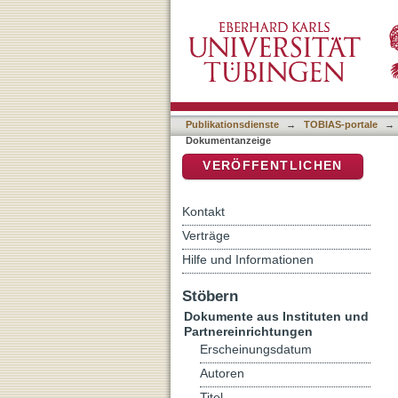
Zum denotativen Status "
DSpace Repositorium (Manakin b
Publikationsdienste
→
TOBIAS-portale
→
Dokumentanzeige
VERÖFFENTLICHEN
Kontakt
Verträge
Hilfe und Informationen
Stöbern
Dokumente aus Instituten und
Partnereinrichtungen
Erscheinungsdatum
Autoren
Titel