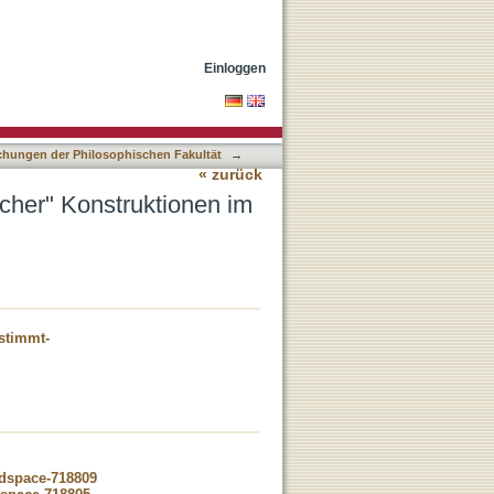
schechischen
Einloggen
lichungen der Philosophischen Fakultät
→
« zurück
cher" Konstruktionen im
stimmt-
-dspace-718809