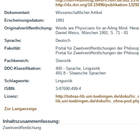
http://nbn-resolving.de/urn:nbn:de:bsz:21-
http://dx.doi.org/10.15496/publikation-1329
Dokumentart:
Wissenschaftlicher Artikel
Erscheinungsdatum:
1991
Originalveröffentlichung:
Words are Physicians for an Ailing Mind. He
Daniel Weiss, München 1991, S. 71 - 81
Sprache:
Deutsch
Fakultät:
Portal für Zweitveröffentlichungen der Philoso
Portal für Zweitveröffentlichungen der Philoso
Fachbereich:
Slavistik
DDC-Klassifikation:
400 - Sprache, Linguistik
491.8 - Slawische Sprachen
Schlagworte:
Linguistik
ISBN:
3-87690-499-4
Lizenz:
http://tobias-lib.uni-tuebingen.de/doku/li
lib.uni-tuebingen.de/doku/lic_ohne-pod.p
Zur Langanzeige
Inhaltszusammenfassung:
Zweitveröffentlichung