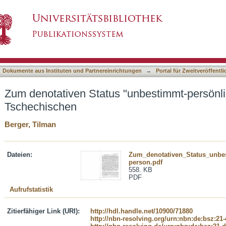
unbestimmt-persönlicher" Konstruktionen im T
asiert)
Dokumente aus Instituten und Partnereinrichtungen
→
Portal für Zweitveröffent
Zum denotativen Status "unbestimmt-persönli
Tschechischen
Berger, Tilman
Dateien:
Zum_denotativen_Status_unbe
person.pdf
558. KB
PDF
Aufrufstatistik
Zitierfähiger Link (URI):
http://hdl.handle.net/10900/71880
http://nbn-resolving.org/urn:nbn:de:bsz:21