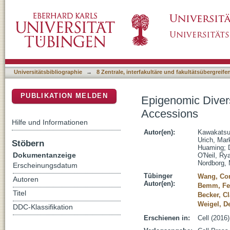
Epigenomic Diversity in a Global Collection 
DSpace Repositorium (Manakin basiert)
Universitätsbibliographie
→
8 Zentrale, interfakultäre und fakultätsübergreif
PUBLIKATION MELDEN
Epigenomic Diversi
Accessions
Hilfe und Informationen
Autor(en):
Kawakatsu,
Urich, Mar
Stöbern
Huaming
;
Dokumentanzeige
O'Neil, Ry
Nordborg,
Erscheinungsdatum
Tübinger
Wang, C
Autoren
Autor(en):
Bemm, Fe
Titel
Becker, C
Weigel, De
DDC-Klassifikation
Erschienen in:
Cell (2016