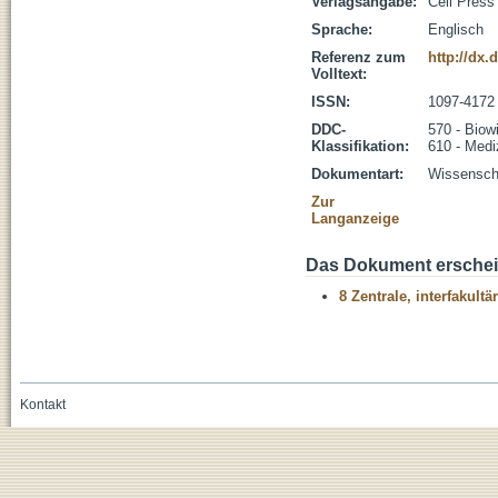
Verlagsangabe:
Cell Press
Sprache:
Englisch
Referenz zum
http://dx.
Volltext:
ISSN:
1097-4172
DDC-
570 - Biow
Klassifikation:
610 - Medi
Dokumentart:
Wissenscha
Zur
Langanzeige
Das Dokument erschein
8 Zentrale, interfakult
Kontakt