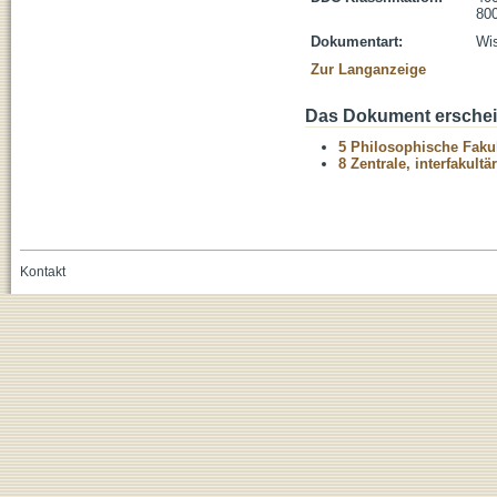
800
Dokumentart:
Wis
Zur Langanzeige
Das Dokument erschein
5 Philosophische Fakul
8 Zentrale, interfakult
Kontakt