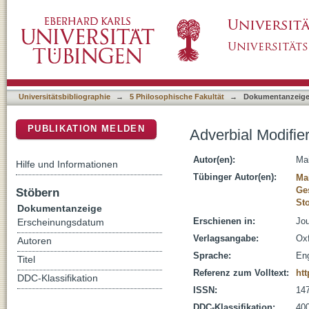
Adverbial Modifiers in Adjectival Passives
DSpace Repositorium (Manakin basiert)
Universitätsbibliographie
→
5 Philosophische Fakultät
→
Dokumentanzeig
PUBLIKATION MELDEN
Adverbial Modifier
Autor(en):
Mai
Hilfe und Informationen
Tübinger Autor(en):
Ma
Ge
Stöbern
Sto
Dokumentanzeige
Erschienen in:
Jou
Erscheinungsdatum
Verlagsangabe:
Oxf
Autoren
Sprache:
Eng
Titel
Referenz zum Volltext:
htt
DDC-Klassifikation
ISSN:
14
DDC-Klassifikation:
400