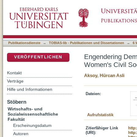
Engendering Democracy in Turkey. Participat
DSpace Repositorium (Manakin basiert)
Organizations under AKP Rule
Publikationsdienste
→
TOBIAS-lib - Publikationen und Dissertationen
→
6 
Engendering Democ
VERÖFFENTLICHEN
Women's Civil So
Kontakt
Aksoy, Hürcan Asli
Verträge
Hilfe und Informationen
Dateien:
Stöbern
Wirtschafts- und
Sozialwissenschaftliche
Aufrufstatistik
Fakultät
Erscheinungsdatum
Zitierfähiger Link
http
(URI):
http
Autoren