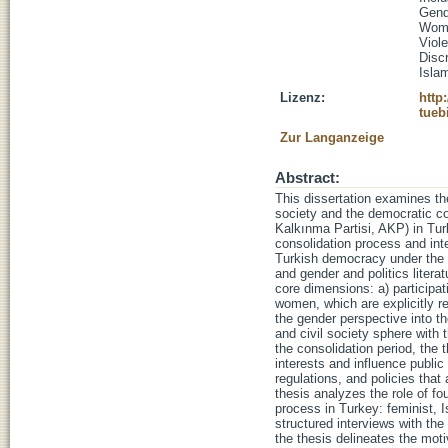
Gend
Wom
Viol
Disc
Isla
Lizenz:
http
tueb
Zur Langanzeige
Abstract:
This dissertation examines the
society and the democratic co
Kalkınma Partisi, AKP) in Tur
consolidation process and int
Turkish democracy under the 
and gender and politics liter
core dimensions: a) participat
women, which are explicitly re
the gender perspective into th
and civil society sphere with 
the consolidation period, the 
interests and influence public
regulations, and policies that
thesis analyzes the role of fo
process in Turkey: feminist, 
structured interviews with th
the thesis delineates the moti