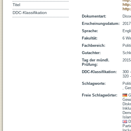
http
http
Titel
http
DDC-Klassifikation
Dokumentart:
Disse
Erscheinungsdatum:
2017
Sprache:
Engl
Fakultät:
6 Wi
Fachbereich:
Poli
Gutachter:
Schlu
Tag der mündl.
2015
Prüfung:
DDC-Klassifikation:
300 
320 -
Schlagworte:
Polit
, Ge
Freie Schlagwörter:
G
Gewa
Disk
Inklu
Demo
Isla
D
Parti
Inclu