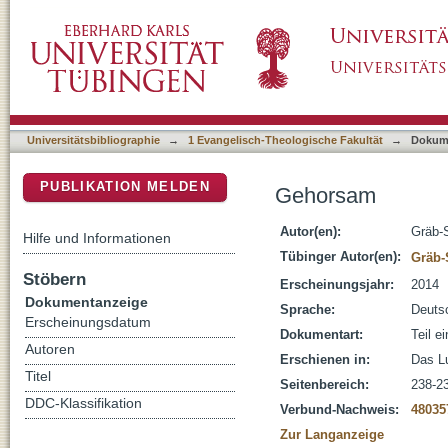
Gehorsam
DSpace Repositorium (Manakin basiert)
Universitätsbibliographie
→
1 Evangelisch-Theologische Fakultät
→
Dokum
PUBLIKATION MELDEN
Gehorsam
Autor(en):
Gräb-
Hilfe und Informationen
Tübinger Autor(en):
Gräb-
Stöbern
Erscheinungsjahr:
2014
Dokumentanzeige
Sprache:
Deuts
Erscheinungsdatum
Dokumentart:
Teil e
Autoren
Erschienen in:
Das Lu
Titel
Seitenbereich:
238-2
DDC-Klassifikation
Verbund-Nachweis:
48035
Zur Langanzeige