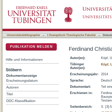
Ferdinand Christian Baur und David Friedric
DSpace Repositorium (Manakin basiert)
Universitätsbibliographie
→
1 Evangelisch-Theologische Fakultät
→
Dokum
PUBLIKATION MELDEN
Ferdinand Christi
Autor(en):
Köpf, U
Hilfe und Informationen
Tübinger
Köpf, U
Autor(en):
Stöbern
Erscheinungsjahr:
2014
Dokumentanzeige
Sprache:
Deutsc
Erscheinungsdatum
Dokumentart:
Teil ei
Autoren
Erschienen in:
Ferdina
Titel
Bauspie
Testame
DDC-Klassifikation
Seitenbereich:
S. [3]-