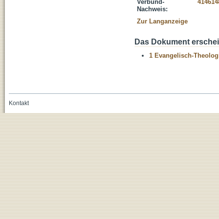
Verbund-
414614
Nachweis:
Zur Langanzeige
Das Dokument erschein
1 Evangelisch-Theolog
Kontakt