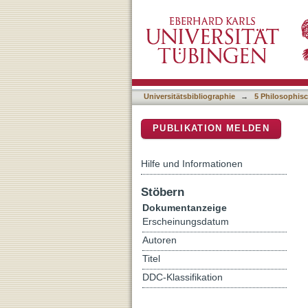
Die 'Macht der Ringe' : e
DSpace Repositorium (Manakin b
Universitätsbibliographie
→
5 Philosophisc
PUBLIKATION MELDEN
Hilfe und Informationen
Stöbern
Dokumentanzeige
Erscheinungsdatum
Autoren
Titel
DDC-Klassifikation