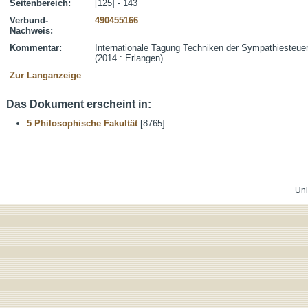
Seitenbereich:
[125] - 143
Verbund-
490455166
Nachweis:
Kommentar:
Internationale Tagung Techniken der Sympathiesteue
(2014 : Erlangen)
Zur Langanzeige
Das Dokument erscheint in:
5 Philosophische Fakultät
[8765]
Uni