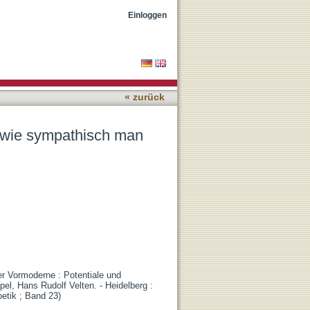
 finden darf
Einloggen
« zurück
e, wie sympathisch man
r Vormoderne : Potentiale und
el, Hans Rudolf Velten. - Heidelberg :
oetik ; Band 23)