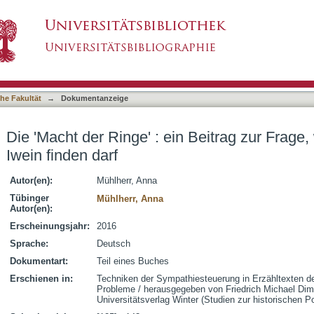
in Beitrag zur Frage, wie sympathisch man Iwein
asiert)
he Fakultät
→
Dokumentanzeige
Die 'Macht der Ringe' : ein Beitrag zur Frag
Iwein finden darf
Autor(en):
Mühlherr, Anna
Tübinger
Mühlherr, Anna
Autor(en):
Erscheinungsjahr:
2016
Sprache:
Deutsch
Dokumentart:
Teil eines Buches
Erschienen in:
Techniken der Sympathiesteuerung in Erzähltexten de
Probleme / herausgegeben von Friedrich Michael Dimp
Universitätsverlag Winter (Studien zur historischen P