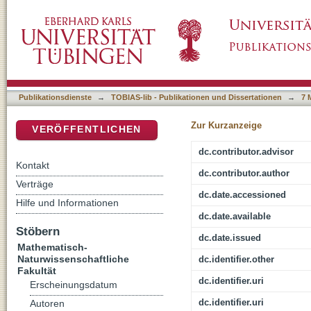
Machine learning in a setting of ordinal dista
DSpace Repositorium (Manakin basiert)
Publikationsdienste
→
TOBIAS-lib - Publikationen und Dissertationen
→
7 
Zur Kurzanzeige
VERÖFFENTLICHEN
dc.contributor.advisor
Kontakt
dc.contributor.author
Verträge
dc.date.accessioned
Hilfe und Informationen
dc.date.available
Stöbern
dc.date.issued
Mathematisch-
Naturwissenschaftliche
dc.identifier.other
Fakultät
dc.identifier.uri
Erscheinungsdatum
dc.identifier.uri
Autoren