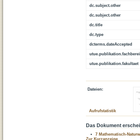
dc.subject.other
dc.subject.other
dc.title
dc.type
dcterms.dateAccepted
utue.publikation.fachbere
utue.publikation.fakultaet
Dateien:
Aufrufstatistik
Das Dokument erschein
7 Mathematisch-Naturwi
Zur Kurzanzeige