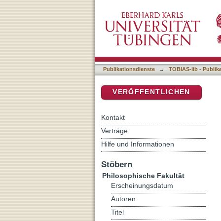
Übersetzte Namen in der 
DSpace Repositorium (Manakin b
Publikationsdienste
→
TOBIAS-lib - Publik
VERÖFFENTLICHEN
Kontakt
Verträge
Hilfe und Informationen
Stöbern
Philosophische Fakultät
Erscheinungsdatum
Autoren
Titel