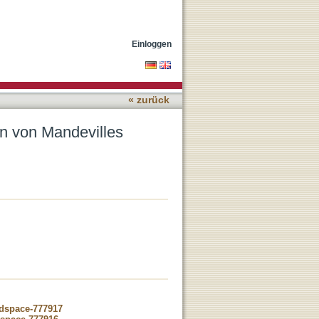
Einloggen
« zurück
n von Mandevilles
-dspace-777917