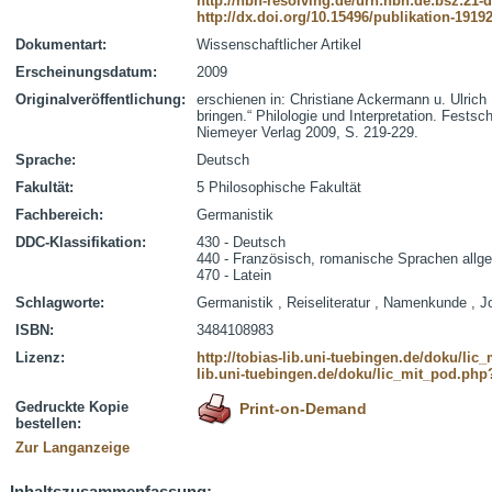
http://nbn-resolving.de/urn:nbn:de:bsz:21-
http://dx.doi.org/10.15496/publikation-1919
Dokumentart:
Wissenschaftlicher Artikel
Erscheinungsdatum:
2009
Originalveröffentlichung:
erschienen in: Christiane Ackermann u. Ulrich
bringen.“ Philologie und Interpretation. Festsc
Niemeyer Verlag 2009, S. 219-229.
Sprache:
Deutsch
Fakultät:
5 Philosophische Fakultät
Fachbereich:
Germanistik
DDC-Klassifikation:
430 - Deutsch
440 - Französisch, romanische Sprachen allg
470 - Latein
Schlagworte:
Germanistik , Reiseliteratur , Namenkunde , 
ISBN:
3484108983
Lizenz:
http://tobias-lib.uni-tuebingen.de/doku/li
lib.uni-tuebingen.de/doku/lic_mit_pod.php
Gedruckte Kopie
Print-on-Demand
bestellen:
Zur Langanzeige