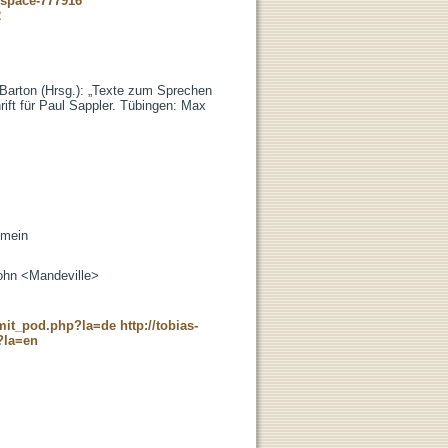
dspace-777916
2
 Barton (Hrsg.): „Texte zum Sprechen
hrift für Paul Sappler. Tübingen: Max
emein
John <Mandeville>
c_mit_pod.php?la=de
http://tobias-
?la=en