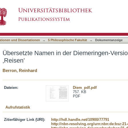
Diemeringen-Version von Mandevilles ‚Reisen’
asiert)
ationen und Dissertationen
→
5 Philosophische Fakultät
→
Dokumentanzeige
Übersetzte Namen in der Diemeringen-Versio
‚Reisen’
Berron, Reinhard
Dateien:
Diem_pdf.pdf
757. KB
PDF
Aufrufstatistik
Zitierfähiger Link (URI):
http://hdl.handle.net/10900/77791
http://nbn-resolving.org/urn:nbn:de:bsz:21