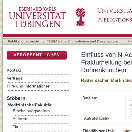
Einfluss von N-Acetylcystein auf Granulo- u
DSpace Repositorium (Manakin basiert)
Patienten mit Bruch der langen Röhrenknoc
Publikationsdienste
→
TOBIAS-lib - Publikationen und Dissertationen
→
4 
Einfluss von N-A
VERÖFFENTLICHEN
Frakturheilung be
Röhrenknochen
Kontakt
Verträge
Radermacher, Martin Se
Hilfe und Informationen
Stöbern
Dateien:
Medizinische Fakultät
Erscheinungsdatum
Aufrufstatistik
Autoren
Titel
Zitierfähiger Link
http