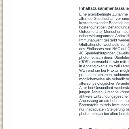
Inhaltszusammenfassun
Eine altersbedingte Zunahme 
alternde Gesellschaft vor ei
kostensenkender Behandlungss
kostengünstigen Behandlungs
Outcome alter Menschen nach 
nebenwirkungsarmen Antioxida
Immunabwehr gestärkt werden,
Gluthationstoffwechsels vor d
des Einflusses von NAC auf G
40 Spenderblutproben (jeweils
photometrisch deren Überleben
(ROS) untersucht sowie mitte
in Abhängigkeit zum zelluläre
Während sie bei Fraktur mögl
profitieren schienen, schien
möglicherweise als schädliche
altersphysiologischer Verän
Alter bei Gesundheit wiedersta
jungen Jahren. Ursache könnte
aktivere Entzündungsgeschehe
Anpassung an die hohe immuno
Botenstoffe mittels Immunoass
nur inadäquaten Steigerung be
photometrisch bei alten berei