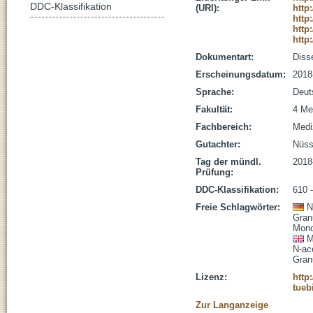
DDC-Klassifikation
(URI):
http
http
http
http
Dokumentart:
Disse
Erscheinungsdatum:
2018
Sprache:
Deut
Fakultät:
4 Me
Fachbereich:
Medi
Gutachter:
Nüssl
Tag der mündl.
2018
Prüfung:
DDC-Klassifikation:
610 
Freie Schlagwörter:
N
Gran
Mono
M
N-ac
Gran
Lizenz:
http
tueb
Zur Langanzeige