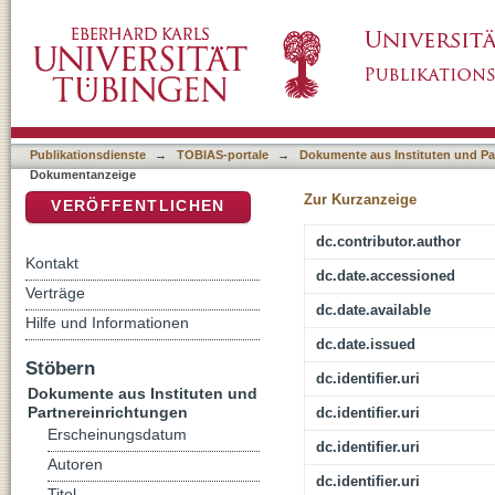
Die Autorität des Kanons
DSpace Repositorium (Manakin basiert)
Publikationsdienste
→
TOBIAS-portale
→
Dokumente aus Instituten und Pa
Dokumentanzeige
Zur Kurzanzeige
VERÖFFENTLICHEN
dc.contributor.author
Kontakt
dc.date.accessioned
Verträge
dc.date.available
Hilfe und Informationen
dc.date.issued
Stöbern
dc.identifier.uri
Dokumente aus Instituten und
Partnereinrichtungen
dc.identifier.uri
Erscheinungsdatum
dc.identifier.uri
Autoren
dc.identifier.uri
Titel