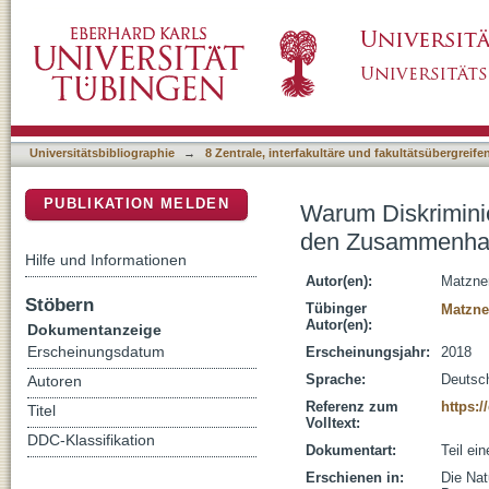
Warum Diskriminierung kein Problem ist, da
DSpace Repositorium (Manakin basiert)
Alltag und Ausgrenzung
Universitätsbibliographie
→
8 Zentrale, interfakultäre und fakultätsübergreif
PUBLIKATION MELDEN
Warum Diskriminie
den Zusammenhan
Hilfe und Informationen
Autor(en):
Matzner
Stöbern
Tübinger
Matzne
Autor(en):
Dokumentanzeige
Erscheinungsdatum
Erscheinungsjahr:
2018
Sprache:
Deutsc
Autoren
Referenz zum
https:/
Titel
Volltext:
DDC-Klassifikation
Dokumentart:
Teil ei
Erschienen in:
Die Nat